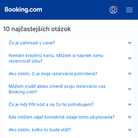
10 najčastejších otázok
Nezobrazuje
Čo je zahrnuté v cene?
sa
Nezobrazuje
Nemám kreditnú kartu. Môžem si napriek tomu
sa
rezervovať izbu?
Nezobrazuje
Ako zistím, či je moja rezervácia potvrdená?
sa
Nezobrazuje
Môžem zrušiť alebo zmeniť svoju rezerváciu cez
sa
Booking.com?
Nezobrazuje
Čo je môj PIN kód a na čo ho potrebujem?
sa
Nezobrazuje
Kde môžem nájsť kontaktné údaje tohto ubytovania?
sa
Nezobrazuje
Ako zistím, koľko to bude stáť?
sa