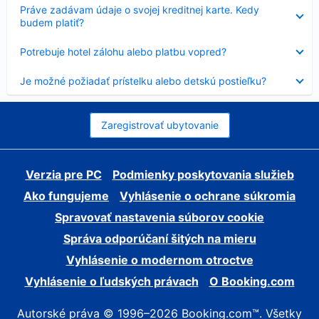
Nezobrazuje
Práve zadávam údaje o svojej kreditnej karte. Kedy
sa
budem platiť?
Nezobrazuje
Potrebuje hotel zálohu alebo platbu vopred?
sa
Nezobrazuje
Je možné požiadať prístelku alebo detskú postieľku?
sa
Zaregistrovať ubytovanie
Verzia pre PC
Podmienky poskytovania služieb
Ako fungujeme
Vyhlásenie o ochrane súkromia
Spravovať nastavenia súborov cookie
Správa odporúčaní šitých na mieru
Vyhlásenie o modernom otroctve
Vyhlásenie o ľudských právach
O Booking.com
Autorské práva © 1996–2026 Booking.com™. Všetky