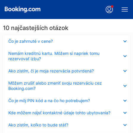
10 najčastejších otázok
Nezobrazuje
Čo je zahrnuté v cene?
sa
Nezobrazuje
Nemám kreditnú kartu. Môžem si napriek tomu
sa
rezervovať izbu?
Nezobrazuje
Ako zistím, či je moja rezervácia potvrdená?
sa
Nezobrazuje
Môžem zrušiť alebo zmeniť svoju rezerváciu cez
sa
Booking.com?
Nezobrazuje
Čo je môj PIN kód a na čo ho potrebujem?
sa
Nezobrazuje
Kde môžem nájsť kontaktné údaje tohto ubytovania?
sa
Nezobrazuje
Ako zistím, koľko to bude stáť?
sa