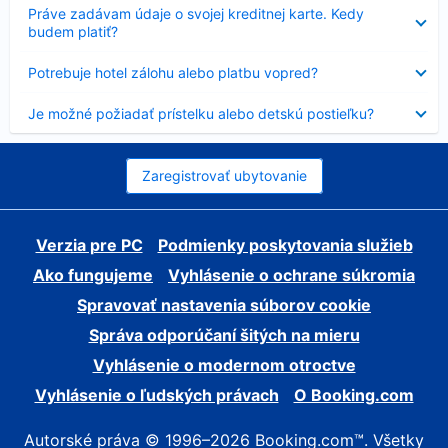
Nezobrazuje
Práve zadávam údaje o svojej kreditnej karte. Kedy
sa
budem platiť?
Nezobrazuje
Potrebuje hotel zálohu alebo platbu vopred?
sa
Nezobrazuje
Je možné požiadať prístelku alebo detskú postieľku?
sa
Zaregistrovať ubytovanie
Verzia pre PC
Podmienky poskytovania služieb
Ako fungujeme
Vyhlásenie o ochrane súkromia
Spravovať nastavenia súborov cookie
Správa odporúčaní šitých na mieru
Vyhlásenie o modernom otroctve
Vyhlásenie o ľudských právach
O Booking.com
Autorské práva © 1996–2026 Booking.com™. Všetky