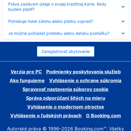
Nezobrazuje
Práve zadávam údaje o svojej kreditnej karte. Kedy
sa
budem platiť?
Nezobrazuje
Potrebuje hotel zálohu alebo platbu vopred?
sa
Nezobrazuje
Je možné požiadať prístelku alebo detskú postieľku?
sa
Zaregistrovať ubytovanie
Verzia pre PC
Podmienky poskytovania služieb
Ako fungujeme
Vyhlásenie o ochrane súkromia
Spravovať nastavenia súborov cookie
Správa odporúčaní šitých na mieru
Vyhlásenie o modernom otroctve
Vyhlásenie o ľudských právach
O Booking.com
Autorské práva © 1996–2026 Booking.com™. Všetky