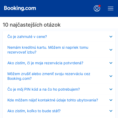
10 najčastejších otázok
Nezobrazuje
Čo je zahrnuté v cene?
sa
Nezobrazuje
Nemám kreditnú kartu. Môžem si napriek tomu
sa
rezervovať izbu?
Nezobrazuje
Ako zistím, či je moja rezervácia potvrdená?
sa
Nezobrazuje
Môžem zrušiť alebo zmeniť svoju rezerváciu cez
sa
Booking.com?
Nezobrazuje
Čo je môj PIN kód a na čo ho potrebujem?
sa
Nezobrazuje
Kde môžem nájsť kontaktné údaje tohto ubytovania?
sa
Nezobrazuje
Ako zistím, koľko to bude stáť?
sa