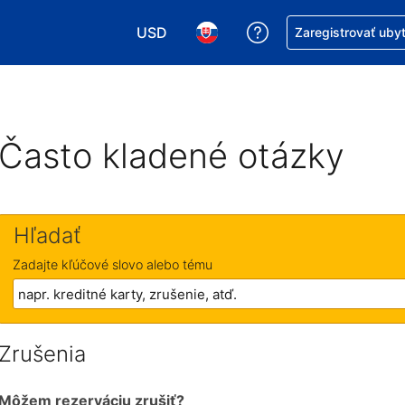
USD
Získajte pomoc s r
Zaregistrovať uby
Vybrať menu. Momentálne máte zvolen
Vybrať jazyk. Momentálne mát
Často kladené otázky
Hľadať
Zadajte kľúčové slovo alebo tému
Zrušenia
Môžem rezerváciu zrušiť?