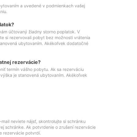
ubytovaním a uvedené v podmienkach vašej
niu.
latok?
vám účtovaný žiadny storno poplatok. V
te si rezervovali pobyt bez možnosti vrátenia
 stanovená ubytovaním. Akékoľvek dodatočné
atnej rezervácie?
niť termín vášho pobytu. Ak sa rezerváciu
o výška je stanovená ubytovaním. Akékoľvek
mail neviete nájsť, skontrolujte si schránku
vej schránke. Ak potvrdenie o zrušení rezervácie
 rezervácie potvrdí.