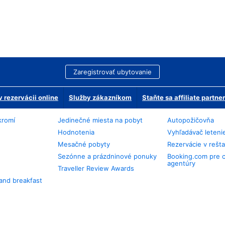
Zaregistrovať ubytovanie
 rezervácii online
Služby zákazníkom
Staňte sa affiliate partn
kromí
Jedinečné miesta na pobyt
Autopožičovňa
Hodnotenia
Vyhľadávač leteni
Mesačné pobyty
Rezervácie v rešt
Sezónne a prázdninové ponuky
Booking.com pre 
agentúry
Traveller Review Awards
and breakfast