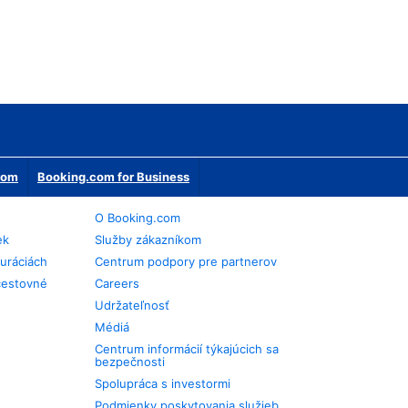
erom
Booking.com for Business
O Booking.com
ek
Služby zákazníkom
auráciách
Centrum podpory pre partnerov
cestovné
Careers
Udržateľnosť
Médiá
Centrum informácií týkajúcich sa
bezpečnosti
Spolupráca s investormi
Podmienky poskytovania služieb