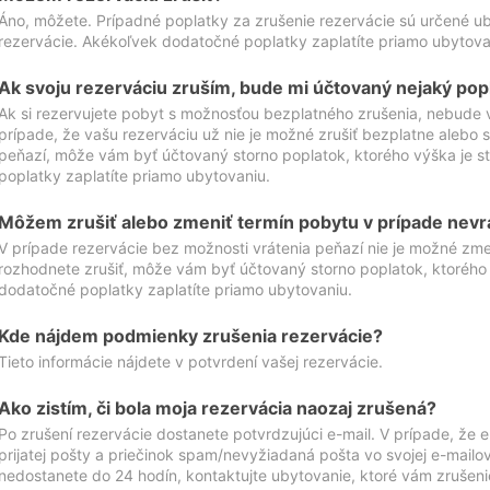
Áno, môžete. Prípadné poplatky za zrušenie rezervácie sú určené 
rezervácie. Akékoľvek dodatočné poplatky zaplatíte priamo ubytova
Ak svoju rezerváciu zruším, bude mi účtovaný nejaký pop
Ak si rezervujete pobyt s možnosťou bezplatného zrušenia, nebude 
prípade, že vašu rezerváciu už nie je možné zrušiť bezplatne alebo s
peňazí, môže vám byť účtovaný storno poplatok, ktorého výška je
poplatky zaplatíte priamo ubytovaniu.
Môžem zrušiť alebo zmeniť termín pobytu v prípade nevr
V prípade rezervácie bez možnosti vrátenia peňazí nie je možné zme
rozhodnete zrušiť, môže vám byť účtovaný storno poplatok, ktoréh
dodatočné poplatky zaplatíte priamo ubytovaniu.
Kde nájdem podmienky zrušenia rezervácie?
Tieto informácie nájdete v potvrdení vašej rezervácie.
Ako zistím, či bola moja rezervácia naozaj zrušená?
Po zrušení rezervácie dostanete potvrdzujúci e-mail. V prípade, že e-
prijatej pošty a priečinok spam/nevyžiadaná pošta vo svojej e-mailo
nedostanete do 24 hodín, kontaktujte ubytovanie, ktoré vám zrušenie