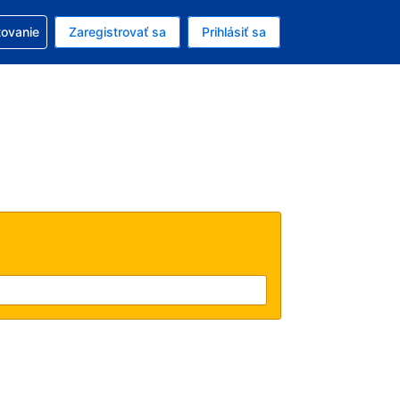
ezerváciou
tovanie
Zaregistrovať sa
Prihlásiť sa
ú menu Americký dolár
e zvolený jazyk V slovenčine