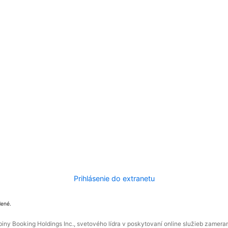
Prihlásenie do extranetu
dené.
ny Booking Holdings Inc., svetového lídra v poskytovaní online služieb zamera