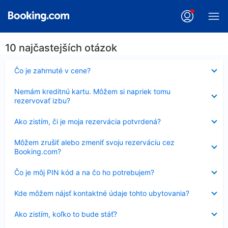
10 najčastejších otázok
Nezobrazuje
Čo je zahrnuté v cene?
sa
Nezobrazuje
Nemám kreditnú kartu. Môžem si napriek tomu
sa
rezervovať izbu?
Nezobrazuje
Ako zistím, či je moja rezervácia potvrdená?
sa
Nezobrazuje
Môžem zrušiť alebo zmeniť svoju rezerváciu cez
sa
Booking.com?
Nezobrazuje
Čo je môj PIN kód a na čo ho potrebujem?
sa
Nezobrazuje
Kde môžem nájsť kontaktné údaje tohto ubytovania?
sa
Nezobrazuje
Ako zistím, koľko to bude stáť?
sa