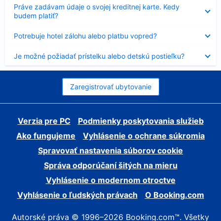
Nezobrazuje
Práve zadávam údaje o svojej kreditnej karte. Kedy
sa
budem platiť?
Nezobrazuje
Potrebuje hotel zálohu alebo platbu vopred?
sa
Nezobrazuje
Je možné požiadať prístelku alebo detskú postieľku?
sa
Zaregistrovať ubytovanie
Verzia pre PC
Podmienky poskytovania služieb
Ako fungujeme
Vyhlásenie o ochrane súkromia
Spravovať nastavenia súborov cookie
Správa odporúčaní šitých na mieru
Vyhlásenie o modernom otroctve
Vyhlásenie o ľudských právach
O Booking.com
Autorské práva © 1996–2026 Booking.com™. Všetky