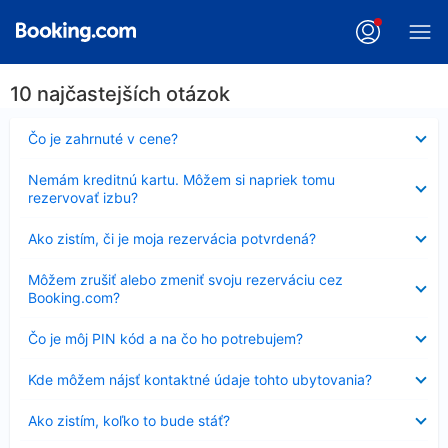
10 najčastejších otázok
Nezobrazuje
Čo je zahrnuté v cene?
sa
Nezobrazuje
Nemám kreditnú kartu. Môžem si napriek tomu
sa
rezervovať izbu?
Nezobrazuje
Ako zistím, či je moja rezervácia potvrdená?
sa
Nezobrazuje
Môžem zrušiť alebo zmeniť svoju rezerváciu cez
sa
Booking.com?
Nezobrazuje
Čo je môj PIN kód a na čo ho potrebujem?
sa
Nezobrazuje
Kde môžem nájsť kontaktné údaje tohto ubytovania?
sa
Nezobrazuje
Ako zistím, koľko to bude stáť?
sa