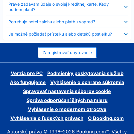
Nezobrazuje
Práve zadávam údaje o svojej kreditnej karte. Kedy
sa
budem platiť?
Nezobrazuje
Potrebuje hotel zálohu alebo platbu vopred?
sa
Nezobrazuje
Je možné požiadať prístelku alebo detskú postieľku?
sa
Zaregistrovať ubytovanie
Verzia pre PC
Podmienky poskytovania služieb
Ako fungujeme
Vyhlásenie o ochrane súkromia
Spravovať nastavenia súborov cookie
Správa odporúčaní šitých na mieru
Vyhlásenie o modernom otroctve
Vyhlásenie o ľudských právach
O Booking.com
Autorské práva © 1996–2026 Booking.com™. Všetky