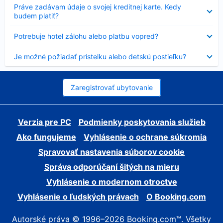
Nezobrazuje
Práve zadávam údaje o svojej kreditnej karte. Kedy
sa
budem platiť?
Nezobrazuje
Potrebuje hotel zálohu alebo platbu vopred?
sa
Nezobrazuje
Je možné požiadať prístelku alebo detskú postieľku?
sa
Zaregistrovať ubytovanie
Verzia pre PC
Podmienky poskytovania služieb
Ako fungujeme
Vyhlásenie o ochrane súkromia
Spravovať nastavenia súborov cookie
Správa odporúčaní šitých na mieru
Vyhlásenie o modernom otroctve
Vyhlásenie o ľudských právach
O Booking.com
Autorské práva © 1996–2026 Booking.com™. Všetky