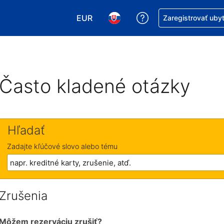
EUR
Získajte pomoc s r
Zaregistrovať uby
Vybrať menu. Momentálne máte zvol
Vybrať jazyk. Momentálne mát
Často kladené otázky
Hľadať
Zadajte kľúčové slovo alebo tému
Zrušenia
Môžem rezerváciu zrušiť?