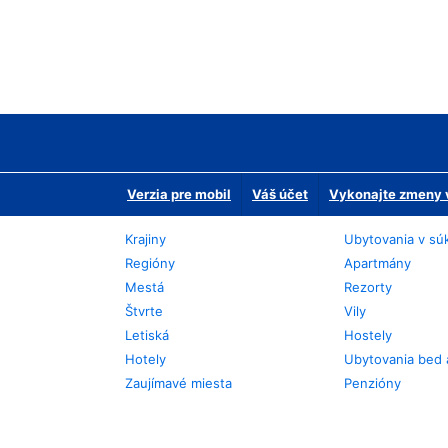
Verzia pre mobil
Váš účet
Vykonajte zmeny v
Krajiny
Ubytovania v sú
Regióny
Apartmány
Mestá
Rezorty
Štvrte
Vily
Letiská
Hostely
Hotely
Ubytovania bed 
Zaujímavé miesta
Penzióny