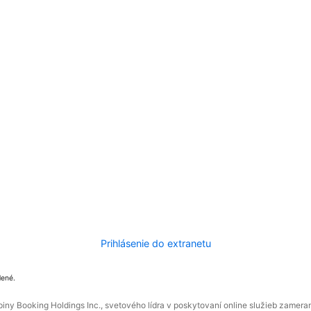
Prihlásenie do extranetu
dené.
ny Booking Holdings Inc., svetového lídra v poskytovaní online služieb zamera