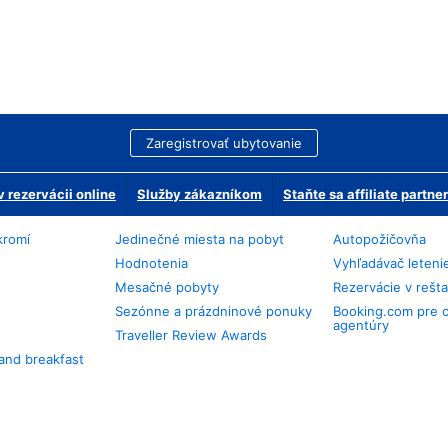
Zaregistrovať ubytovanie
 rezervácii online
Služby zákazníkom
Staňte sa affiliate partn
kromí
Jedinečné miesta na pobyt
Autopožičovňa
Hodnotenia
Vyhľadávač leteni
Mesačné pobyty
Rezervácie v rešt
Sezónne a prázdninové ponuky
Booking.com pre 
agentúry
Traveller Review Awards
and breakfast