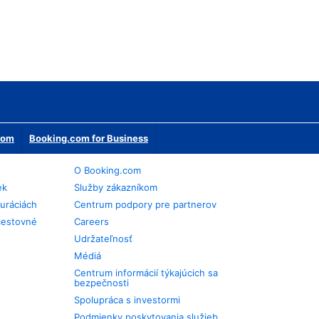
erom
Booking.com for Business
O Booking.com
ek
Služby zákazníkom
auráciách
Centrum podpory pre partnerov
cestovné
Careers
Udržateľnosť
Médiá
Centrum informácií týkajúcich sa
bezpečnosti
Spolupráca s investormi
Podmienky poskytovania služieb