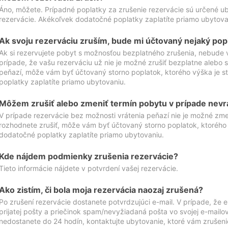
Áno, môžete. Prípadné poplatky za zrušenie rezervácie sú určené 
rezervácie. Akékoľvek dodatočné poplatky zaplatíte priamo ubytova
Ak svoju rezerváciu zruším, bude mi účtovaný nejaký pop
Ak si rezervujete pobyt s možnosťou bezplatného zrušenia, nebude 
prípade, že vašu rezerváciu už nie je možné zrušiť bezplatne alebo s
peňazí, môže vám byť účtovaný storno poplatok, ktorého výška je
poplatky zaplatíte priamo ubytovaniu.
Môžem zrušiť alebo zmeniť termín pobytu v prípade nevr
V prípade rezervácie bez možnosti vrátenia peňazí nie je možné zme
rozhodnete zrušiť, môže vám byť účtovaný storno poplatok, ktoréh
dodatočné poplatky zaplatíte priamo ubytovaniu.
Kde nájdem podmienky zrušenia rezervácie?
Tieto informácie nájdete v potvrdení vašej rezervácie.
Ako zistím, či bola moja rezervácia naozaj zrušená?
Po zrušení rezervácie dostanete potvrdzujúci e-mail. V prípade, že e-
prijatej pošty a priečinok spam/nevyžiadaná pošta vo svojej e-mailo
nedostanete do 24 hodín, kontaktujte ubytovanie, ktoré vám zrušenie