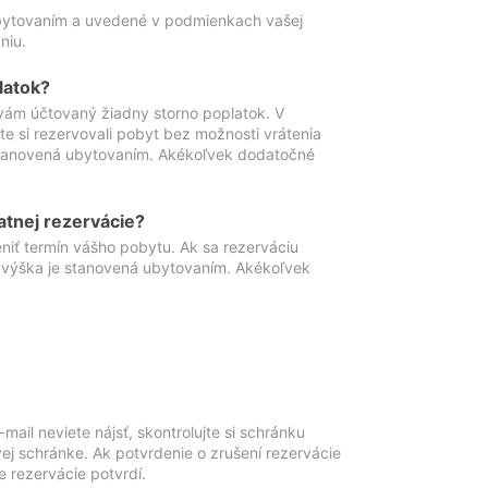
ubytovaním a uvedené v podmienkach vašej
niu.
latok?
vám účtovaný žiadny storno poplatok. V
te si rezervovali pobyt bez možnosti vrátenia
 stanovená ubytovaním. Akékoľvek dodatočné
atnej rezervácie?
niť termín vášho pobytu. Ak sa rezerváciu
o výška je stanovená ubytovaním. Akékoľvek
mail neviete nájsť, skontrolujte si schránku
vej schránke. Ak potvrdenie o zrušení rezervácie
 rezervácie potvrdí.