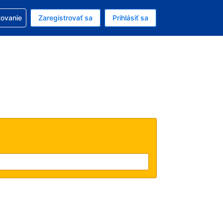
ezerváciou
tovanie
Zaregistrovať sa
Prihlásiť sa
enú menu EUR
e zvolený jazyk V slovenčine