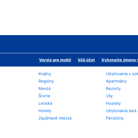
Verzia pre mobil
Váš účet
Vykonajte zmeny v
Krajiny
Ubytovania v sú
Regióny
Apartmány
Mestá
Rezorty
Štvrte
Vily
Letiská
Hostely
Hotely
Ubytovania bed 
Zaujímavé miesta
Penzióny