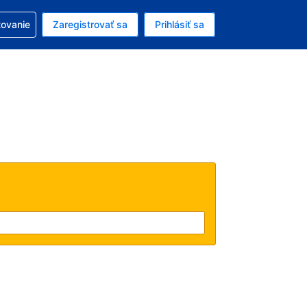
ezerváciou
tovanie
Zaregistrovať sa
Prihlásiť sa
enú menu EUR
e zvolený jazyk V slovenčine