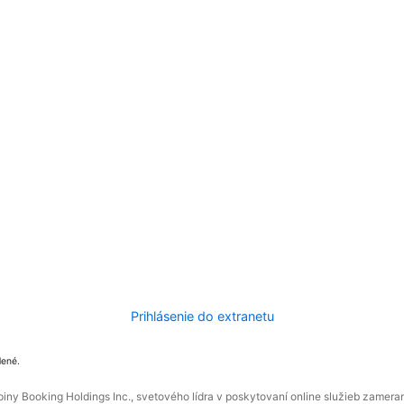
Prihlásenie do extranetu
dené.
ny Booking Holdings Inc., svetového lídra v poskytovaní online služieb zamera