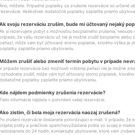
Áno, môžete. Prípadné poplatky za zrušenie rezervácie sú určené 
rezervácie. Akékoľvek dodatočné poplatky zaplatíte priamo ubytova
Ak svoju rezerváciu zruším, bude mi účtovaný nejaký pop
Ak si rezervujete pobyt s možnosťou bezplatného zrušenia, nebude 
prípade, že vašu rezerváciu už nie je možné zrušiť bezplatne alebo s
peňazí, môže vám byť účtovaný storno poplatok, ktorého výška je
poplatky zaplatíte priamo ubytovaniu.
Môžem zrušiť alebo zmeniť termín pobytu v prípade nevr
V prípade rezervácie bez možnosti vrátenia peňazí nie je možné zme
rozhodnete zrušiť, môže vám byť účtovaný storno poplatok, ktoréh
dodatočné poplatky zaplatíte priamo ubytovaniu.
Kde nájdem podmienky zrušenia rezervácie?
Tieto informácie nájdete v potvrdení vašej rezervácie.
Ako zistím, či bola moja rezervácia naozaj zrušená?
Po zrušení rezervácie dostanete potvrdzujúci e-mail. V prípade, že e-
prijatej pošty a priečinok spam/nevyžiadaná pošta vo svojej e-mailo
nedostanete do 24 hodín, kontaktujte ubytovanie, ktoré vám zrušenie