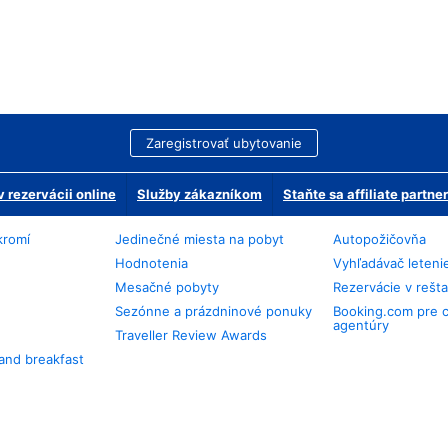
Zaregistrovať ubytovanie
 rezervácii online
Služby zákazníkom
Staňte sa affiliate partn
kromí
Jedinečné miesta na pobyt
Autopožičovňa
Hodnotenia
Vyhľadávač leteni
Mesačné pobyty
Rezervácie v rešt
Sezónne a prázdninové ponuky
Booking.com pre 
agentúry
Traveller Review Awards
and breakfast