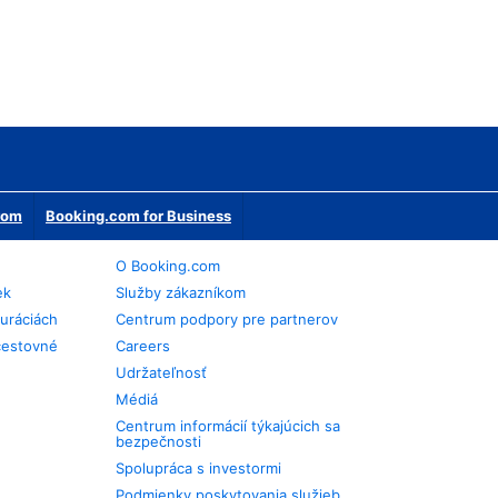
erom
Booking.com for Business
O Booking.com
ek
Služby zákazníkom
auráciách
Centrum podpory pre partnerov
cestovné
Careers
Udržateľnosť
Médiá
Centrum informácií týkajúcich sa
bezpečnosti
Spolupráca s investormi
Podmienky poskytovania služieb