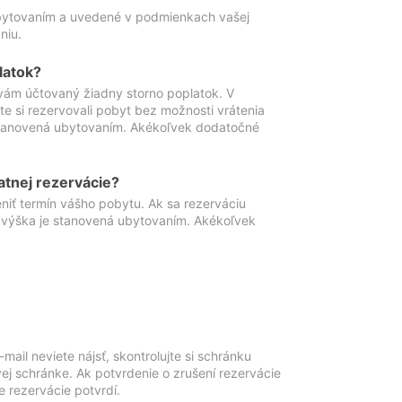
ubytovaním a uvedené v podmienkach vašej
niu.
latok?
vám účtovaný žiadny storno poplatok. V
te si rezervovali pobyt bez možnosti vrátenia
 stanovená ubytovaním. Akékoľvek dodatočné
atnej rezervácie?
niť termín vášho pobytu. Ak sa rezerváciu
o výška je stanovená ubytovaním. Akékoľvek
mail neviete nájsť, skontrolujte si schránku
vej schránke. Ak potvrdenie o zrušení rezervácie
 rezervácie potvrdí.