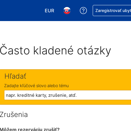
EUR
Získajte pomoc s r
Zaregistrovať uby
Vybrať menu. Momentálne máte zvol
Vybrať jazyk. Momentálne mát
Často kladené otázky
Hľadať
Zadajte kľúčové slovo alebo tému
Zrušenia
Môžem rezerváciu zrušiť?