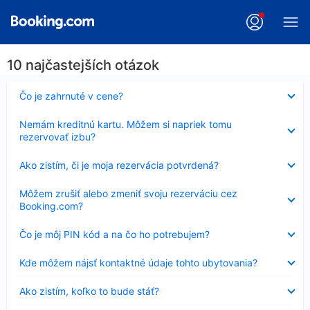
10 najčastejších otázok
Nezobrazuje
Čo je zahrnuté v cene?
sa
Nezobrazuje
Nemám kreditnú kartu. Môžem si napriek tomu
sa
rezervovať izbu?
Nezobrazuje
Ako zistím, či je moja rezervácia potvrdená?
sa
Nezobrazuje
Môžem zrušiť alebo zmeniť svoju rezerváciu cez
sa
Booking.com?
Nezobrazuje
Čo je môj PIN kód a na čo ho potrebujem?
sa
Nezobrazuje
Kde môžem nájsť kontaktné údaje tohto ubytovania?
sa
Nezobrazuje
Ako zistím, koľko to bude stáť?
sa