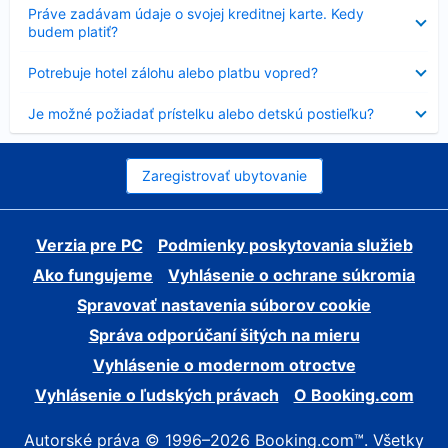
Nezobrazuje
Práve zadávam údaje o svojej kreditnej karte. Kedy
sa
budem platiť?
Nezobrazuje
Potrebuje hotel zálohu alebo platbu vopred?
sa
Nezobrazuje
Je možné požiadať prístelku alebo detskú postieľku?
sa
Zaregistrovať ubytovanie
Verzia pre PC
Podmienky poskytovania služieb
Ako fungujeme
Vyhlásenie o ochrane súkromia
Spravovať nastavenia súborov cookie
Správa odporúčaní šitých na mieru
Vyhlásenie o modernom otroctve
Vyhlásenie o ľudských právach
O Booking.com
Autorské práva © 1996–2026 Booking.com™. Všetky