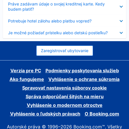
Nezobrazuje
Práve zadávam údaje o svojej kreditnej karte. Kedy
sa
budem platiť?
Nezobrazuje
Potrebuje hotel zálohu alebo platbu vopred?
sa
Nezobrazuje
Je možné požiadať prístelku alebo detskú postieľku?
sa
Zaregistrovať ubytovanie
Verzia pre PC
Podmienky poskytovania služieb
Ako fungujeme
Vyhlásenie o ochrane súkromia
Spravovať nastavenia súborov cookie
Správa odporúčaní šitých na mieru
Vyhlásenie o modernom otroctve
Vyhlásenie o ľudských právach
O Booking.com
Autorské práva © 1996–2026 Booking.com™. Všetky