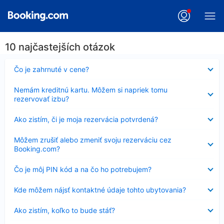
10 najčastejších otázok
Nezobrazuje
Čo je zahrnuté v cene?
sa
Nezobrazuje
Nemám kreditnú kartu. Môžem si napriek tomu
sa
rezervovať izbu?
Nezobrazuje
Ako zistím, či je moja rezervácia potvrdená?
sa
Nezobrazuje
Môžem zrušiť alebo zmeniť svoju rezerváciu cez
sa
Booking.com?
Nezobrazuje
Čo je môj PIN kód a na čo ho potrebujem?
sa
Nezobrazuje
Kde môžem nájsť kontaktné údaje tohto ubytovania?
sa
Nezobrazuje
Ako zistím, koľko to bude stáť?
sa