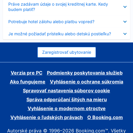
Nezobrazuje
Práve zadávam údaje o svojej kreditnej karte. Kedy
sa
budem platiť?
Nezobrazuje
Potrebuje hotel zálohu alebo platbu vopred?
sa
Nezobrazuje
Je možné požiadať prístelku alebo detskú postieľku?
sa
Zaregistrovať ubytovanie
Verzia pre PC
Podmienky poskytovania služieb
Ako fungujeme
Vyhlásenie o ochrane súkromia
Spravovať nastavenia súborov cookie
Správa odporúčaní šitých na mieru
Vyhlásenie o modernom otroctve
Vyhlásenie o ľudských právach
O Booking.com
Autorské práva © 1996–2026 Booking.com™. Všetky