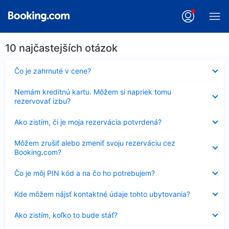
10 najčastejších otázok
Nezobrazuje
Čo je zahrnuté v cene?
sa
Nezobrazuje
Nemám kreditnú kartu. Môžem si napriek tomu
sa
rezervovať izbu?
Nezobrazuje
Ako zistím, či je moja rezervácia potvrdená?
sa
Nezobrazuje
Môžem zrušiť alebo zmeniť svoju rezerváciu cez
sa
Booking.com?
Nezobrazuje
Čo je môj PIN kód a na čo ho potrebujem?
sa
Nezobrazuje
Kde môžem nájsť kontaktné údaje tohto ubytovania?
sa
Nezobrazuje
Ako zistím, koľko to bude stáť?
sa