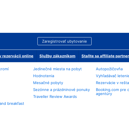
Zaregistrovať ubytovanie
 rezervácii online
Služby zákazníkom
Staňte sa affiliate partn
kromí
Jedinečné miesta na pobyt
Autopožičovňa
Hodnotenia
Vyhľadávač leteni
Mesačné pobyty
Rezervácie v rešt
Sezónne a prázdninové ponuky
Booking.com pre 
agentúry
Traveller Review Awards
and breakfast