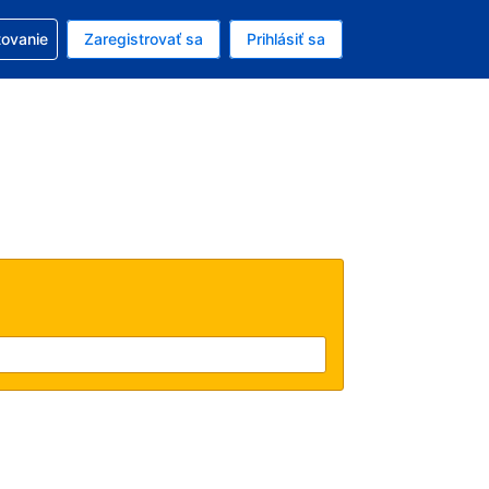
ezerváciou
tovanie
Zaregistrovať sa
Prihlásiť sa
ú menu Americký dolár
e zvolený jazyk V slovenčine