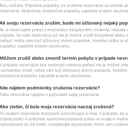
Áno, môžete. Prípadné poplatky za zrušenie rezervácie sú určené 
rezervácie. Akékoľvek dodatočné poplatky zaplatíte priamo ubytova
Ak svoju rezerváciu zruším, bude mi účtovaný nejaký pop
Ak si rezervujete pobyt s možnosťou bezplatného zrušenia, nebude 
prípade, že vašu rezerváciu už nie je možné zrušiť bezplatne alebo s
peňazí, môže vám byť účtovaný storno poplatok, ktorého výška je
poplatky zaplatíte priamo ubytovaniu.
Môžem zrušiť alebo zmeniť termín pobytu v prípade nevr
V prípade rezervácie bez možnosti vrátenia peňazí nie je možné zme
rozhodnete zrušiť, môže vám byť účtovaný storno poplatok, ktoréh
dodatočné poplatky zaplatíte priamo ubytovaniu.
Kde nájdem podmienky zrušenia rezervácie?
Tieto informácie nájdete v potvrdení vašej rezervácie.
Ako zistím, či bola moja rezervácia naozaj zrušená?
Po zrušení rezervácie dostanete potvrdzujúci e-mail. V prípade, že e-
prijatej pošty a priečinok spam/nevyžiadaná pošta vo svojej e-mailo
nedostanete do 24 hodín, kontaktujte ubytovanie, ktoré vám zrušenie