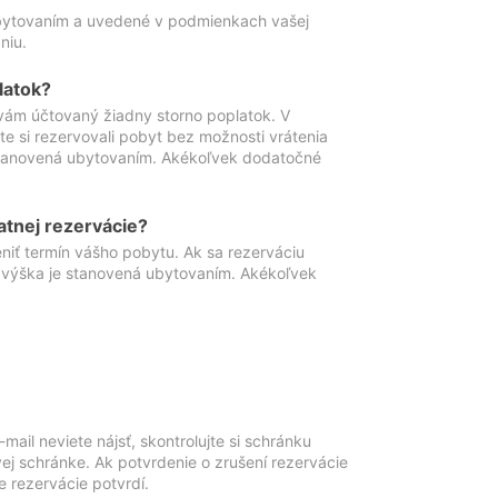
ubytovaním a uvedené v podmienkach vašej
niu.
latok?
vám účtovaný žiadny storno poplatok. V
te si rezervovali pobyt bez možnosti vrátenia
 stanovená ubytovaním. Akékoľvek dodatočné
atnej rezervácie?
niť termín vášho pobytu. Ak sa rezerváciu
o výška je stanovená ubytovaním. Akékoľvek
mail neviete nájsť, skontrolujte si schránku
vej schránke. Ak potvrdenie o zrušení rezervácie
 rezervácie potvrdí.