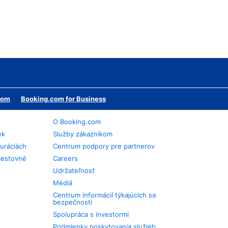
erom
Booking.com for Business
O Booking.com
ek
Služby zákazníkom
auráciách
Centrum podpory pre partnerov
cestovné
Careers
Udržateľnosť
Médiá
Centrum informácií týkajúcich sa
bezpečnosti
Spolupráca s investormi
Podmienky poskytovania služieb