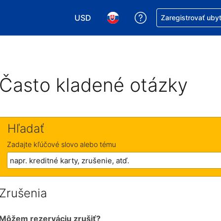
USD
Získajte pomoc s r
Zaregistrovať uby
Vybrať menu. Momentálne máte zvolen
Vybrať jazyk. Momentálne mát
Často kladené otázky
Hľadať
Zadajte kľúčové slovo alebo tému
Zrušenia
Môžem rezerváciu zrušiť?