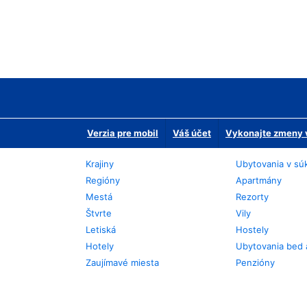
Verzia pre mobil
Váš účet
Vykonajte zmeny v
Krajiny
Ubytovania v sú
Regióny
Apartmány
Mestá
Rezorty
Štvrte
Vily
Letiská
Hostely
Hotely
Ubytovania bed 
Zaujímavé miesta
Penzióny