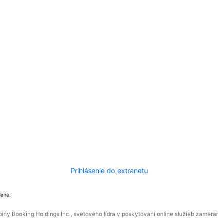
Prihlásenie do extranetu
dené.
ny Booking Holdings Inc., svetového lídra v poskytovaní online služieb zamera