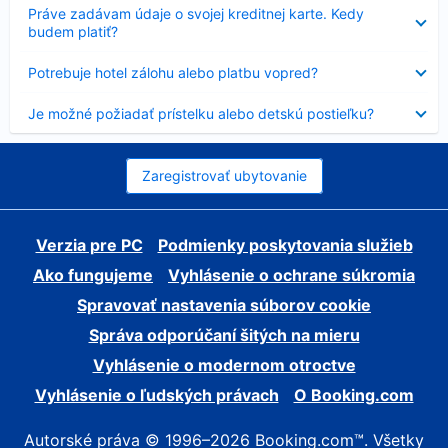
Nezobrazuje
Práve zadávam údaje o svojej kreditnej karte. Kedy
sa
budem platiť?
Nezobrazuje
Potrebuje hotel zálohu alebo platbu vopred?
sa
Nezobrazuje
Je možné požiadať prístelku alebo detskú postieľku?
sa
Zaregistrovať ubytovanie
Verzia pre PC
Podmienky poskytovania služieb
Ako fungujeme
Vyhlásenie o ochrane súkromia
Spravovať nastavenia súborov cookie
Správa odporúčaní šitých na mieru
Vyhlásenie o modernom otroctve
Vyhlásenie o ľudských právach
O Booking.com
Autorské práva © 1996–2026 Booking.com™. Všetky