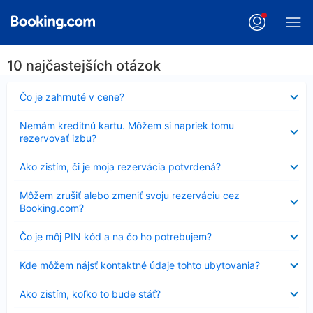
10 najčastejších otázok
Nezobrazuje
Čo je zahrnuté v cene?
sa
Nezobrazuje
Nemám kreditnú kartu. Môžem si napriek tomu
sa
rezervovať izbu?
Nezobrazuje
Ako zistím, či je moja rezervácia potvrdená?
sa
Nezobrazuje
Môžem zrušiť alebo zmeniť svoju rezerváciu cez
sa
Booking.com?
Nezobrazuje
Čo je môj PIN kód a na čo ho potrebujem?
sa
Nezobrazuje
Kde môžem nájsť kontaktné údaje tohto ubytovania?
sa
Nezobrazuje
Ako zistím, koľko to bude stáť?
sa