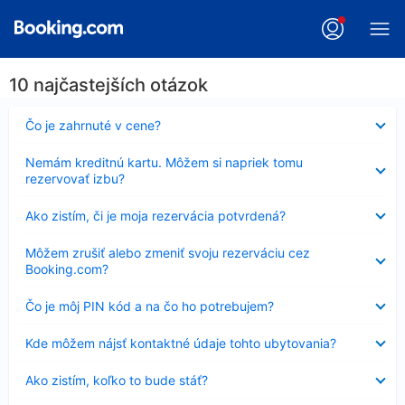
10 najčastejších otázok
Nezobrazuje
Čo je zahrnuté v cene?
sa
Nezobrazuje
Nemám kreditnú kartu. Môžem si napriek tomu
sa
rezervovať izbu?
Nezobrazuje
Ako zistím, či je moja rezervácia potvrdená?
sa
Nezobrazuje
Môžem zrušiť alebo zmeniť svoju rezerváciu cez
sa
Booking.com?
Nezobrazuje
Čo je môj PIN kód a na čo ho potrebujem?
sa
Nezobrazuje
Kde môžem nájsť kontaktné údaje tohto ubytovania?
sa
Nezobrazuje
Ako zistím, koľko to bude stáť?
sa