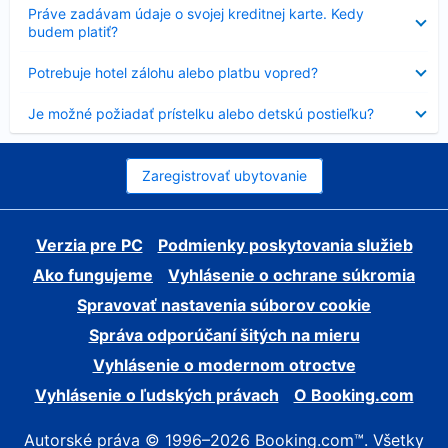
Nezobrazuje
Práve zadávam údaje o svojej kreditnej karte. Kedy
sa
budem platiť?
Nezobrazuje
Potrebuje hotel zálohu alebo platbu vopred?
sa
Nezobrazuje
Je možné požiadať prístelku alebo detskú postieľku?
sa
Zaregistrovať ubytovanie
Verzia pre PC
Podmienky poskytovania služieb
Ako fungujeme
Vyhlásenie o ochrane súkromia
Spravovať nastavenia súborov cookie
Správa odporúčaní šitých na mieru
Vyhlásenie o modernom otroctve
Vyhlásenie o ľudských právach
O Booking.com
Autorské práva © 1996–2026 Booking.com™. Všetky