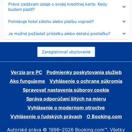
Nezobrazuje
Práve zadávam údaje o svojej kreditnej karte. Kedy
sa
budem platiť?
Nezobrazuje
Potrebuje hotel zálohu alebo platbu vopred?
sa
Nezobrazuje
Je možné požiadať prístelku alebo detskú postieľku?
sa
Zaregistrovať ubytovanie
Verzia pre PC
Podmienky poskytovania služieb
Ako fungujeme
Vyhlásenie o ochrane súkromia
Spravovať nastavenia súborov cookie
Správa odporúčaní šitých na mieru
Vyhlásenie o modernom otroctve
Vyhlásenie o ľudských právach
O Booking.com
Autorské práva © 1996–2026 Booking.com™. Všetky