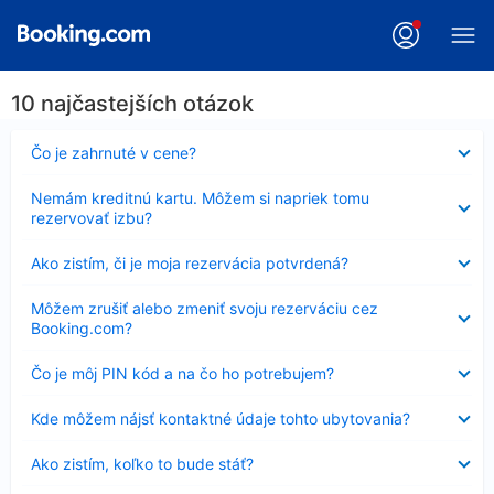
10 najčastejších otázok
Nezobrazuje
Čo je zahrnuté v cene?
sa
Nezobrazuje
Nemám kreditnú kartu. Môžem si napriek tomu
sa
rezervovať izbu?
Nezobrazuje
Ako zistím, či je moja rezervácia potvrdená?
sa
Nezobrazuje
Môžem zrušiť alebo zmeniť svoju rezerváciu cez
sa
Booking.com?
Nezobrazuje
Čo je môj PIN kód a na čo ho potrebujem?
sa
Nezobrazuje
Kde môžem nájsť kontaktné údaje tohto ubytovania?
sa
Nezobrazuje
Ako zistím, koľko to bude stáť?
sa