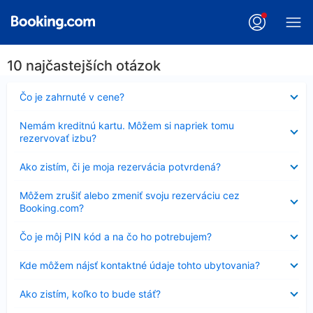
10 najčastejších otázok
Nezobrazuje
Čo je zahrnuté v cene?
sa
Nezobrazuje
Nemám kreditnú kartu. Môžem si napriek tomu
sa
rezervovať izbu?
Nezobrazuje
Ako zistím, či je moja rezervácia potvrdená?
sa
Nezobrazuje
Môžem zrušiť alebo zmeniť svoju rezerváciu cez
sa
Booking.com?
Nezobrazuje
Čo je môj PIN kód a na čo ho potrebujem?
sa
Nezobrazuje
Kde môžem nájsť kontaktné údaje tohto ubytovania?
sa
Nezobrazuje
Ako zistím, koľko to bude stáť?
sa