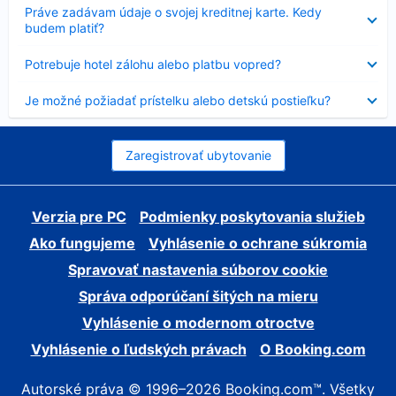
Nezobrazuje
Práve zadávam údaje o svojej kreditnej karte. Kedy
sa
budem platiť?
Nezobrazuje
Potrebuje hotel zálohu alebo platbu vopred?
sa
Nezobrazuje
Je možné požiadať prístelku alebo detskú postieľku?
sa
Zaregistrovať ubytovanie
Verzia pre PC
Podmienky poskytovania služieb
Ako fungujeme
Vyhlásenie o ochrane súkromia
Spravovať nastavenia súborov cookie
Správa odporúčaní šitých na mieru
Vyhlásenie o modernom otroctve
Vyhlásenie o ľudských právach
O Booking.com
Autorské práva © 1996–2026 Booking.com™. Všetky