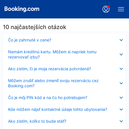
10 najčastejších otázok
Nezobrazuje
Čo je zahrnuté v cene?
sa
Nezobrazuje
Nemám kreditnú kartu. Môžem si napriek tomu
sa
rezervovať izbu?
Nezobrazuje
Ako zistím, či je moja rezervácia potvrdená?
sa
Nezobrazuje
Môžem zrušiť alebo zmeniť svoju rezerváciu cez
sa
Booking.com?
Nezobrazuje
Čo je môj PIN kód a na čo ho potrebujem?
sa
Nezobrazuje
Kde môžem nájsť kontaktné údaje tohto ubytovania?
sa
Nezobrazuje
Ako zistím, koľko to bude stáť?
sa