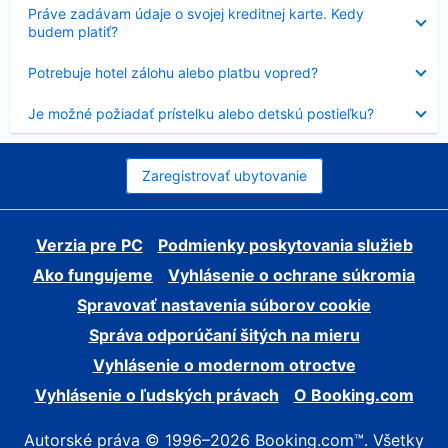
Nezobrazuje
Práve zadávam údaje o svojej kreditnej karte. Kedy
sa
budem platiť?
Nezobrazuje
Potrebuje hotel zálohu alebo platbu vopred?
sa
Nezobrazuje
Je možné požiadať prístelku alebo detskú postieľku?
sa
Zaregistrovať ubytovanie
Verzia pre PC
Podmienky poskytovania služieb
Ako fungujeme
Vyhlásenie o ochrane súkromia
Spravovať nastavenia súborov cookie
Správa odporúčaní šitých na mieru
Vyhlásenie o modernom otroctve
Vyhlásenie o ľudských právach
O Booking.com
Autorské práva © 1996–2026 Booking.com™. Všetky