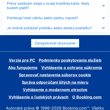
Nezobrazuje
Práve zadávam údaje o svojej kreditnej karte. Kedy
sa
budem platiť?
Nezobrazuje
Potrebuje hotel zálohu alebo platbu vopred?
sa
Nezobrazuje
Je možné požiadať prístelku alebo detskú postieľku?
sa
Zaregistrovať ubytovanie
Verzia pre PC
Podmienky poskytovania služieb
Ako fungujeme
Vyhlásenie o ochrane súkromia
Spravovať nastavenia súborov cookie
Správa odporúčaní šitých na mieru
Vyhlásenie o modernom otroctve
Vyhlásenie o ľudských právach
O Booking.com
Autorské práva © 1996–2026 Booking.com™. Všetky