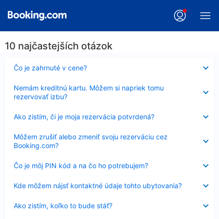
10 najčastejších otázok
Nezobrazuje
Čo je zahrnuté v cene?
sa
Nezobrazuje
Nemám kreditnú kartu. Môžem si napriek tomu
sa
rezervovať izbu?
Nezobrazuje
Ako zistím, či je moja rezervácia potvrdená?
sa
Nezobrazuje
Môžem zrušiť alebo zmeniť svoju rezerváciu cez
sa
Booking.com?
Nezobrazuje
Čo je môj PIN kód a na čo ho potrebujem?
sa
Nezobrazuje
Kde môžem nájsť kontaktné údaje tohto ubytovania?
sa
Nezobrazuje
Ako zistím, koľko to bude stáť?
sa