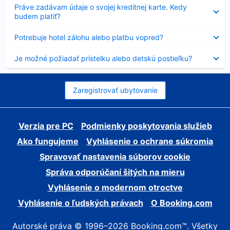
Nezobrazuje
Práve zadávam údaje o svojej kreditnej karte. Kedy
sa
budem platiť?
Nezobrazuje
Potrebuje hotel zálohu alebo platbu vopred?
sa
Nezobrazuje
Je možné požiadať prístelku alebo detskú postieľku?
sa
Zaregistrovať ubytovanie
Verzia pre PC
Podmienky poskytovania služieb
Ako fungujeme
Vyhlásenie o ochrane súkromia
Spravovať nastavenia súborov cookie
Správa odporúčaní šitých na mieru
Vyhlásenie o modernom otroctve
Vyhlásenie o ľudských právach
O Booking.com
Autorské práva © 1996–2026 Booking.com™. Všetky