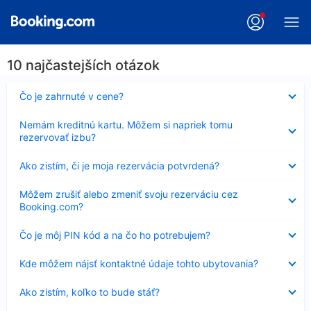
10 najčastejších otázok
Nezobrazuje
Čo je zahrnuté v cene?
sa
Nezobrazuje
Nemám kreditnú kartu. Môžem si napriek tomu
sa
rezervovať izbu?
Nezobrazuje
Ako zistím, či je moja rezervácia potvrdená?
sa
Nezobrazuje
Môžem zrušiť alebo zmeniť svoju rezerváciu cez
sa
Booking.com?
Nezobrazuje
Čo je môj PIN kód a na čo ho potrebujem?
sa
Nezobrazuje
Kde môžem nájsť kontaktné údaje tohto ubytovania?
sa
Nezobrazuje
Ako zistím, koľko to bude stáť?
sa