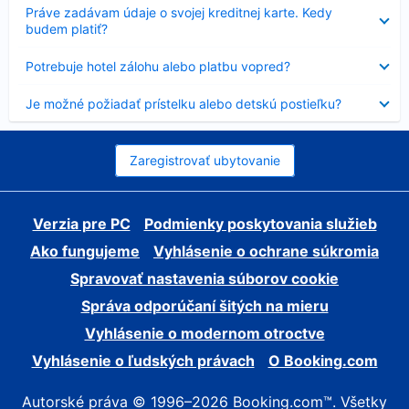
Nezobrazuje
Práve zadávam údaje o svojej kreditnej karte. Kedy
sa
budem platiť?
Nezobrazuje
Potrebuje hotel zálohu alebo platbu vopred?
sa
Nezobrazuje
Je možné požiadať prístelku alebo detskú postieľku?
sa
Zaregistrovať ubytovanie
Verzia pre PC
Podmienky poskytovania služieb
Ako fungujeme
Vyhlásenie o ochrane súkromia
Spravovať nastavenia súborov cookie
Správa odporúčaní šitých na mieru
Vyhlásenie o modernom otroctve
Vyhlásenie o ľudských právach
O Booking.com
Autorské práva © 1996–2026 Booking.com™. Všetky