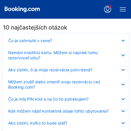
10 najčastejších otázok
Nezobrazuje
Čo je zahrnuté v cene?
sa
Nezobrazuje
Nemám kreditnú kartu. Môžem si napriek tomu
sa
rezervovať izbu?
Nezobrazuje
Ako zistím, či je moja rezervácia potvrdená?
sa
Nezobrazuje
Môžem zrušiť alebo zmeniť svoju rezerváciu cez
sa
Booking.com?
Nezobrazuje
Čo je môj PIN kód a na čo ho potrebujem?
sa
Nezobrazuje
Kde môžem nájsť kontaktné údaje tohto ubytovania?
sa
Nezobrazuje
Ako zistím, koľko to bude stáť?
sa