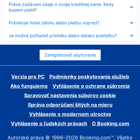
Nezobrazuje
Práve zadávam údaje o svojej kreditnej karte. Kedy
sa
budem platiť?
Nezobrazuje
Potrebuje hotel zálohu alebo platbu vopred?
sa
Nezobrazuje
Je možné požiadať prístelku alebo detskú postieľku?
sa
Zaregistrovať ubytovanie
Verzia pre PC
Podmienky poskytovania služieb
Ako fungujeme
Vyhlásenie o ochrane súkromia
Spravovať nastavenia súborov cookie
Správa odporúčaní šitých na mieru
Vyhlásenie o modernom otroctve
Vyhlásenie o ľudských právach
O Booking.com
Autorské práva © 1996–2026 Booking.com™. Všetky