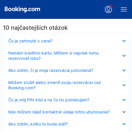
10 najčastejších otázok
Nezobrazuje
Čo je zahrnuté v cene?
sa
Nezobrazuje
Nemám kreditnú kartu. Môžem si napriek tomu
sa
rezervovať izbu?
Nezobrazuje
Ako zistím, či je moja rezervácia potvrdená?
sa
Nezobrazuje
Môžem zrušiť alebo zmeniť svoju rezerváciu cez
sa
Booking.com?
Nezobrazuje
Čo je môj PIN kód a na čo ho potrebujem?
sa
Nezobrazuje
Kde môžem nájsť kontaktné údaje tohto ubytovania?
sa
Nezobrazuje
Ako zistím, koľko to bude stáť?
sa