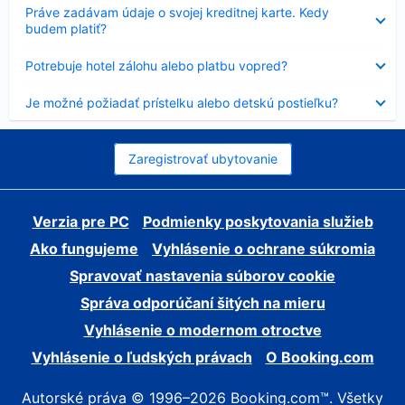
Nezobrazuje
Práve zadávam údaje o svojej kreditnej karte. Kedy
sa
budem platiť?
Nezobrazuje
Potrebuje hotel zálohu alebo platbu vopred?
sa
Nezobrazuje
Je možné požiadať prístelku alebo detskú postieľku?
sa
Zaregistrovať ubytovanie
Verzia pre PC
Podmienky poskytovania služieb
Ako fungujeme
Vyhlásenie o ochrane súkromia
Spravovať nastavenia súborov cookie
Správa odporúčaní šitých na mieru
Vyhlásenie o modernom otroctve
Vyhlásenie o ľudských právach
O Booking.com
Autorské práva © 1996–2026 Booking.com™. Všetky