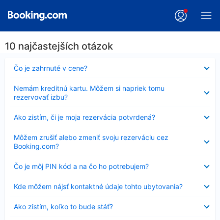
10 najčastejších otázok
Nezobrazuje
Čo je zahrnuté v cene?
sa
Nezobrazuje
Nemám kreditnú kartu. Môžem si napriek tomu
sa
rezervovať izbu?
Nezobrazuje
Ako zistím, či je moja rezervácia potvrdená?
sa
Nezobrazuje
Môžem zrušiť alebo zmeniť svoju rezerváciu cez
sa
Booking.com?
Nezobrazuje
Čo je môj PIN kód a na čo ho potrebujem?
sa
Nezobrazuje
Kde môžem nájsť kontaktné údaje tohto ubytovania?
sa
Nezobrazuje
Ako zistím, koľko to bude stáť?
sa