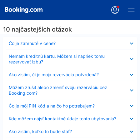
10 najčastejších otázok
Nezobrazuje
Čo je zahrnuté v cene?
sa
Nezobrazuje
Nemám kreditnú kartu. Môžem si napriek tomu
sa
rezervovať izbu?
Nezobrazuje
Ako zistím, či je moja rezervácia potvrdená?
sa
Nezobrazuje
Môžem zrušiť alebo zmeniť svoju rezerváciu cez
sa
Booking.com?
Nezobrazuje
Čo je môj PIN kód a na čo ho potrebujem?
sa
Nezobrazuje
Kde môžem nájsť kontaktné údaje tohto ubytovania?
sa
Nezobrazuje
Ako zistím, koľko to bude stáť?
sa