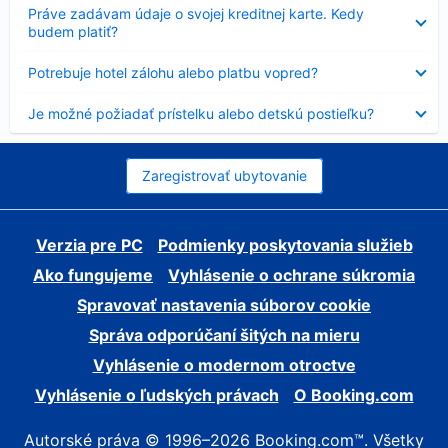
Nezobrazuje
Práve zadávam údaje o svojej kreditnej karte. Kedy
sa
budem platiť?
Nezobrazuje
Potrebuje hotel zálohu alebo platbu vopred?
sa
Nezobrazuje
Je možné požiadať prístelku alebo detskú postieľku?
sa
Zaregistrovať ubytovanie
Verzia pre PC
Podmienky poskytovania služieb
Ako fungujeme
Vyhlásenie o ochrane súkromia
Spravovať nastavenia súborov cookie
Správa odporúčaní šitých na mieru
Vyhlásenie o modernom otroctve
Vyhlásenie o ľudských právach
O Booking.com
Autorské práva © 1996–2026 Booking.com™. Všetky