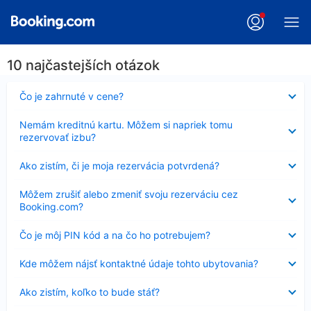
10 najčastejších otázok
Nezobrazuje
Čo je zahrnuté v cene?
sa
Nezobrazuje
Nemám kreditnú kartu. Môžem si napriek tomu
sa
rezervovať izbu?
Nezobrazuje
Ako zistím, či je moja rezervácia potvrdená?
sa
Nezobrazuje
Môžem zrušiť alebo zmeniť svoju rezerváciu cez
sa
Booking.com?
Nezobrazuje
Čo je môj PIN kód a na čo ho potrebujem?
sa
Nezobrazuje
Kde môžem nájsť kontaktné údaje tohto ubytovania?
sa
Nezobrazuje
Ako zistím, koľko to bude stáť?
sa