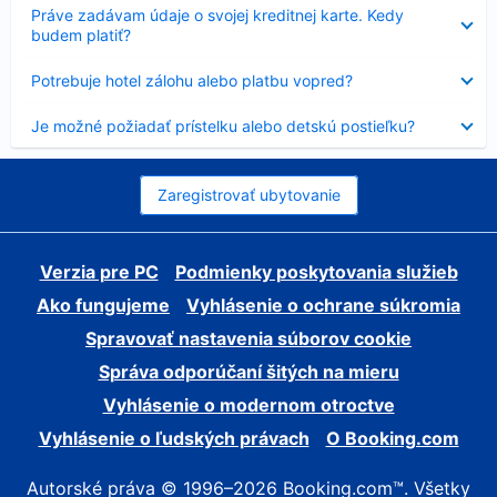
Nezobrazuje
Práve zadávam údaje o svojej kreditnej karte. Kedy
sa
budem platiť?
Nezobrazuje
Potrebuje hotel zálohu alebo platbu vopred?
sa
Nezobrazuje
Je možné požiadať prístelku alebo detskú postieľku?
sa
Zaregistrovať ubytovanie
Verzia pre PC
Podmienky poskytovania služieb
Ako fungujeme
Vyhlásenie o ochrane súkromia
Spravovať nastavenia súborov cookie
Správa odporúčaní šitých na mieru
Vyhlásenie o modernom otroctve
Vyhlásenie o ľudských právach
O Booking.com
Autorské práva © 1996–2026 Booking.com™. Všetky