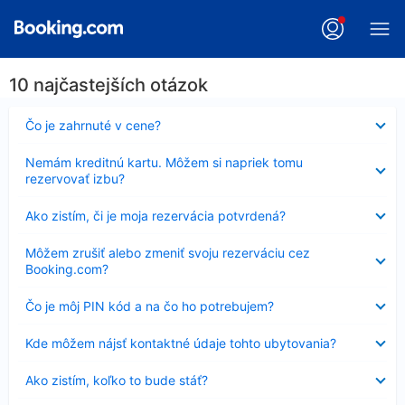
10 najčastejších otázok
Nezobrazuje
Čo je zahrnuté v cene?
sa
Nezobrazuje
Nemám kreditnú kartu. Môžem si napriek tomu
sa
rezervovať izbu?
Nezobrazuje
Ako zistím, či je moja rezervácia potvrdená?
sa
Nezobrazuje
Môžem zrušiť alebo zmeniť svoju rezerváciu cez
sa
Booking.com?
Nezobrazuje
Čo je môj PIN kód a na čo ho potrebujem?
sa
Nezobrazuje
Kde môžem nájsť kontaktné údaje tohto ubytovania?
sa
Nezobrazuje
Ako zistím, koľko to bude stáť?
sa