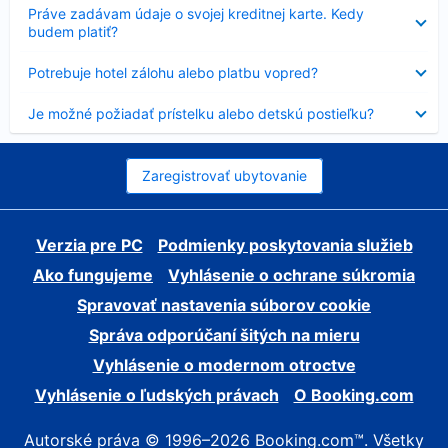
Nezobrazuje
Práve zadávam údaje o svojej kreditnej karte. Kedy
sa
budem platiť?
Nezobrazuje
Potrebuje hotel zálohu alebo platbu vopred?
sa
Nezobrazuje
Je možné požiadať prístelku alebo detskú postieľku?
sa
Zaregistrovať ubytovanie
Verzia pre PC
Podmienky poskytovania služieb
Ako fungujeme
Vyhlásenie o ochrane súkromia
Spravovať nastavenia súborov cookie
Správa odporúčaní šitých na mieru
Vyhlásenie o modernom otroctve
Vyhlásenie o ľudských právach
O Booking.com
Autorské práva © 1996–2026 Booking.com™. Všetky