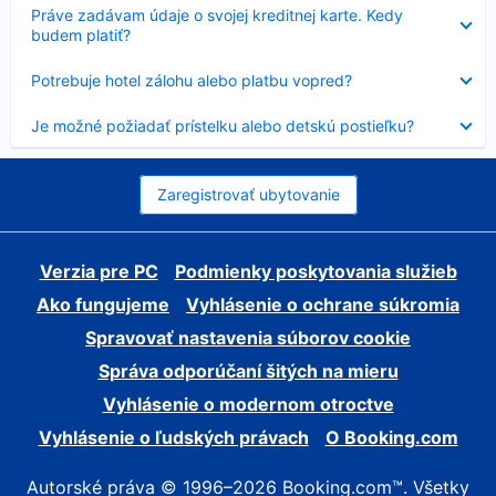
Nezobrazuje
Práve zadávam údaje o svojej kreditnej karte. Kedy
sa
budem platiť?
Nezobrazuje
Potrebuje hotel zálohu alebo platbu vopred?
sa
Nezobrazuje
Je možné požiadať prístelku alebo detskú postieľku?
sa
Zaregistrovať ubytovanie
Verzia pre PC
Podmienky poskytovania služieb
Ako fungujeme
Vyhlásenie o ochrane súkromia
Spravovať nastavenia súborov cookie
Správa odporúčaní šitých na mieru
Vyhlásenie o modernom otroctve
Vyhlásenie o ľudských právach
O Booking.com
Autorské práva © 1996–2026 Booking.com™. Všetky