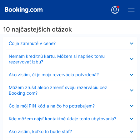
10 najčastejších otázok
Nezobrazuje
Čo je zahrnuté v cene?
sa
Nezobrazuje
Nemám kreditnú kartu. Môžem si napriek tomu
sa
rezervovať izbu?
Nezobrazuje
Ako zistím, či je moja rezervácia potvrdená?
sa
Nezobrazuje
Môžem zrušiť alebo zmeniť svoju rezerváciu cez
sa
Booking.com?
Nezobrazuje
Čo je môj PIN kód a na čo ho potrebujem?
sa
Nezobrazuje
Kde môžem nájsť kontaktné údaje tohto ubytovania?
sa
Nezobrazuje
Ako zistím, koľko to bude stáť?
sa