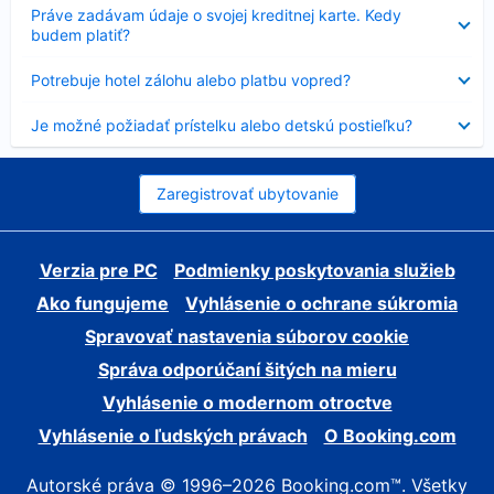
Nezobrazuje
Práve zadávam údaje o svojej kreditnej karte. Kedy
sa
budem platiť?
Nezobrazuje
Potrebuje hotel zálohu alebo platbu vopred?
sa
Nezobrazuje
Je možné požiadať prístelku alebo detskú postieľku?
sa
Zaregistrovať ubytovanie
Verzia pre PC
Podmienky poskytovania služieb
Ako fungujeme
Vyhlásenie o ochrane súkromia
Spravovať nastavenia súborov cookie
Správa odporúčaní šitých na mieru
Vyhlásenie o modernom otroctve
Vyhlásenie o ľudských právach
O Booking.com
Autorské práva © 1996–2026 Booking.com™. Všetky