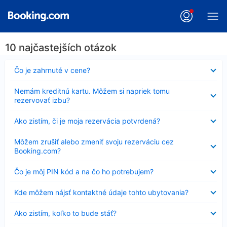
10 najčastejších otázok
Nezobrazuje
Čo je zahrnuté v cene?
sa
Nezobrazuje
Nemám kreditnú kartu. Môžem si napriek tomu
sa
rezervovať izbu?
Nezobrazuje
Ako zistím, či je moja rezervácia potvrdená?
sa
Nezobrazuje
Môžem zrušiť alebo zmeniť svoju rezerváciu cez
sa
Booking.com?
Nezobrazuje
Čo je môj PIN kód a na čo ho potrebujem?
sa
Nezobrazuje
Kde môžem nájsť kontaktné údaje tohto ubytovania?
sa
Nezobrazuje
Ako zistím, koľko to bude stáť?
sa