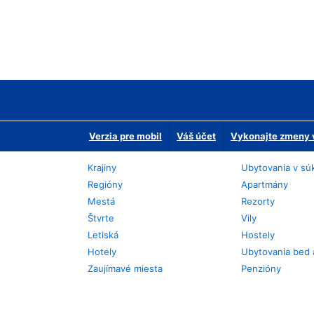
Verzia pre mobil
Váš účet
Vykonajte zmeny v
Krajiny
Ubytovania v sú
Regióny
Apartmány
Mestá
Rezorty
Štvrte
Vily
Letiská
Hostely
Hotely
Ubytovania bed 
Zaujímavé miesta
Penzióny