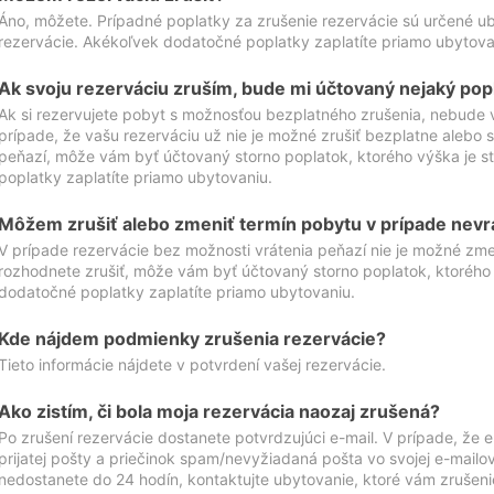
Áno, môžete. Prípadné poplatky za zrušenie rezervácie sú určené 
rezervácie. Akékoľvek dodatočné poplatky zaplatíte priamo ubytova
Ak svoju rezerváciu zruším, bude mi účtovaný nejaký pop
Ak si rezervujete pobyt s možnosťou bezplatného zrušenia, nebude 
prípade, že vašu rezerváciu už nie je možné zrušiť bezplatne alebo s
peňazí, môže vám byť účtovaný storno poplatok, ktorého výška je
poplatky zaplatíte priamo ubytovaniu.
Môžem zrušiť alebo zmeniť termín pobytu v prípade nevr
V prípade rezervácie bez možnosti vrátenia peňazí nie je možné zme
rozhodnete zrušiť, môže vám byť účtovaný storno poplatok, ktoréh
dodatočné poplatky zaplatíte priamo ubytovaniu.
Kde nájdem podmienky zrušenia rezervácie?
Tieto informácie nájdete v potvrdení vašej rezervácie.
Ako zistím, či bola moja rezervácia naozaj zrušená?
Po zrušení rezervácie dostanete potvrdzujúci e-mail. V prípade, že e-
prijatej pošty a priečinok spam/nevyžiadaná pošta vo svojej e-mailo
nedostanete do 24 hodín, kontaktujte ubytovanie, ktoré vám zrušenie