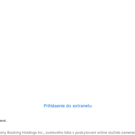
Prihlásenie do extranetu
dené.
ny Booking Holdings Inc., svetového lídra v poskytovaní online služieb zamera