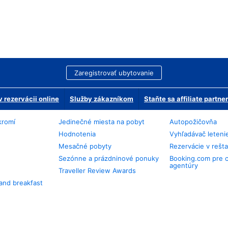
Zaregistrovať ubytovanie
 rezervácii online
Služby zákazníkom
Staňte sa affiliate partn
kromí
Jedinečné miesta na pobyt
Autopožičovňa
Hodnotenia
Vyhľadávač leteni
Mesačné pobyty
Rezervácie v rešt
Sezónne a prázdninové ponuky
Booking.com pre 
agentúry
Traveller Review Awards
and breakfast