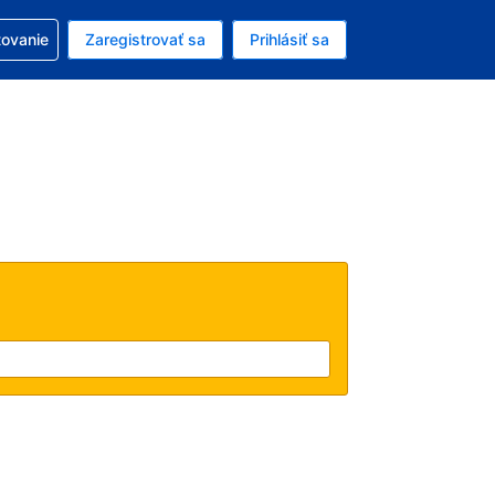
ezerváciou
tovanie
Zaregistrovať sa
Prihlásiť sa
enú menu EUR
e zvolený jazyk V slovenčine