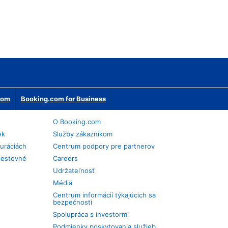
erom
Booking.com for Business
O Booking.com
ek
Služby zákazníkom
auráciách
Centrum podpory pre partnerov
cestovné
Careers
Udržateľnosť
Médiá
Centrum informácií týkajúcich sa
bezpečnosti
Spolupráca s investormi
Podmienky poskytovania služieb