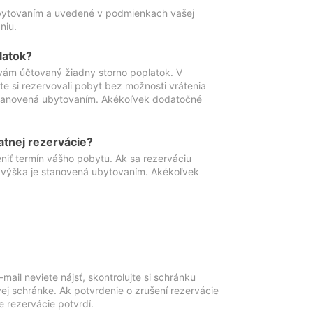
ubytovaním a uvedené v podmienkach vašej
niu.
latok?
vám účtovaný žiadny storno poplatok. V
te si rezervovali pobyt bez možnosti vrátenia
 stanovená ubytovaním. Akékoľvek dodatočné
atnej rezervácie?
niť termín vášho pobytu. Ak sa rezerváciu
o výška je stanovená ubytovaním. Akékoľvek
mail neviete nájsť, skontrolujte si schránku
vej schránke. Ak potvrdenie o zrušení rezervácie
 rezervácie potvrdí.