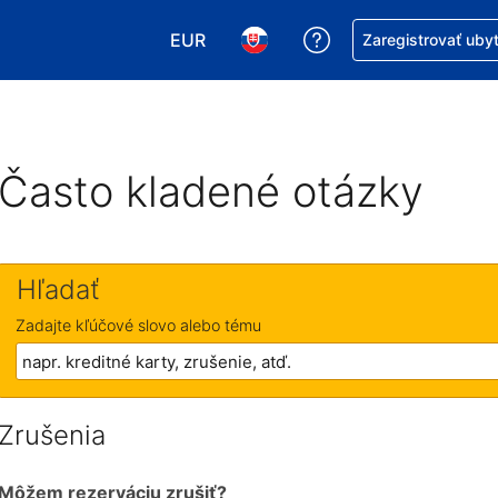
EUR
Získajte pomoc s r
Zaregistrovať uby
Vybrať menu. Momentálne máte zvol
Vybrať jazyk. Momentálne mát
Často kladené otázky
Hľadať
Zadajte kľúčové slovo alebo tému
Zrušenia
Môžem rezerváciu zrušiť?