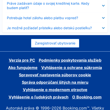
Nezobrazuje
Práve zadávam údaje o svojej kreditnej karte. Kedy
sa
budem platiť?
Nezobrazuje
Potrebuje hotel zálohu alebo platbu vopred?
sa
Nezobrazuje
Je možné požiadať prístelku alebo detskú postieľku?
sa
Zaregistrovať ubytovanie
Verzia pre PC
Podmienky poskytovania služieb
Ako fungujeme
Vyhlásenie o ochrane súkromia
Spravovať nastavenia súborov cookie
Správa odporúčaní šitých na mieru
Vyhlásenie o modernom otroctve
Vyhlásenie o ľudských právach
O Booking.com
Autorské práva © 1996–2026 Booking.com™. Všetky