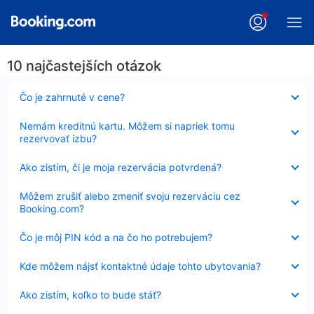
10 najčastejších otázok
Nezobrazuje
Čo je zahrnuté v cene?
sa
Nezobrazuje
Nemám kreditnú kartu. Môžem si napriek tomu
sa
rezervovať izbu?
Nezobrazuje
Ako zistím, či je moja rezervácia potvrdená?
sa
Nezobrazuje
Môžem zrušiť alebo zmeniť svoju rezerváciu cez
sa
Booking.com?
Nezobrazuje
Čo je môj PIN kód a na čo ho potrebujem?
sa
Nezobrazuje
Kde môžem nájsť kontaktné údaje tohto ubytovania?
sa
Nezobrazuje
Ako zistím, koľko to bude stáť?
sa