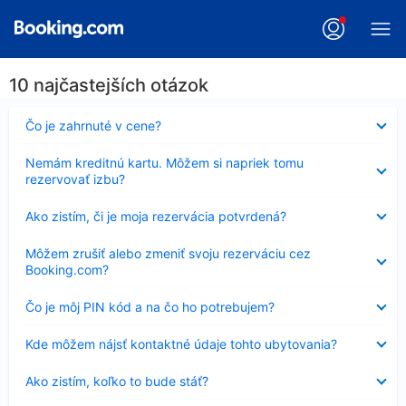
10 najčastejších otázok
Nezobrazuje
Čo je zahrnuté v cene?
sa
Nezobrazuje
Nemám kreditnú kartu. Môžem si napriek tomu
sa
rezervovať izbu?
Nezobrazuje
Ako zistím, či je moja rezervácia potvrdená?
sa
Nezobrazuje
Môžem zrušiť alebo zmeniť svoju rezerváciu cez
sa
Booking.com?
Nezobrazuje
Čo je môj PIN kód a na čo ho potrebujem?
sa
Nezobrazuje
Kde môžem nájsť kontaktné údaje tohto ubytovania?
sa
Nezobrazuje
Ako zistím, koľko to bude stáť?
sa