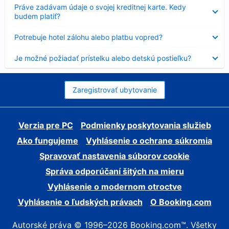
Nezobrazuje
Práve zadávam údaje o svojej kreditnej karte. Kedy
sa
budem platiť?
Nezobrazuje
Potrebuje hotel zálohu alebo platbu vopred?
sa
Nezobrazuje
Je možné požiadať prístelku alebo detskú postieľku?
sa
Zaregistrovať ubytovanie
Verzia pre PC
Podmienky poskytovania služieb
Ako fungujeme
Vyhlásenie o ochrane súkromia
Spravovať nastavenia súborov cookie
Správa odporúčaní šitých na mieru
Vyhlásenie o modernom otroctve
Vyhlásenie o ľudských právach
O Booking.com
Autorské práva © 1996–2026 Booking.com™. Všetky