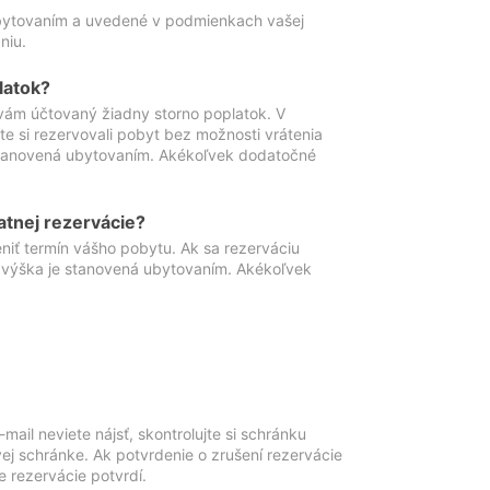
ubytovaním a uvedené v podmienkach vašej
niu.
latok?
vám účtovaný žiadny storno poplatok. V
te si rezervovali pobyt bez možnosti vrátenia
 stanovená ubytovaním. Akékoľvek dodatočné
atnej rezervácie?
niť termín vášho pobytu. Ak sa rezerváciu
o výška je stanovená ubytovaním. Akékoľvek
mail neviete nájsť, skontrolujte si schránku
vej schránke. Ak potvrdenie o zrušení rezervácie
 rezervácie potvrdí.