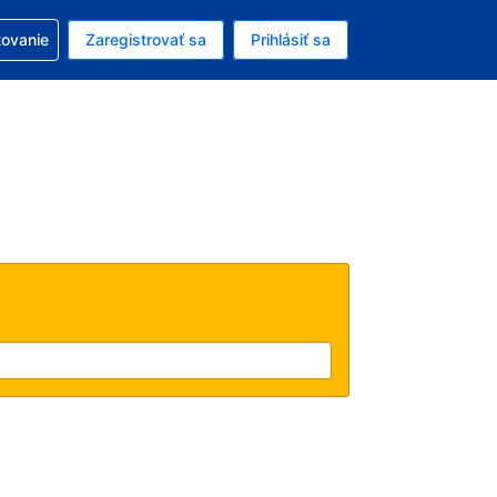
ezerváciou
tovanie
Zaregistrovať sa
Prihlásiť sa
enú menu EUR
e zvolený jazyk V slovenčine