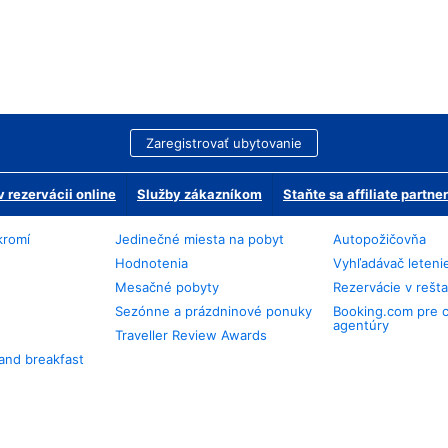
Zaregistrovať ubytovanie
 rezervácii online
Služby zákazníkom
Staňte sa affiliate partn
kromí
Jedinečné miesta na pobyt
Autopožičovňa
Hodnotenia
Vyhľadávač leteni
Mesačné pobyty
Rezervácie v rešt
Sezónne a prázdninové ponuky
Booking.com pre 
agentúry
Traveller Review Awards
and breakfast