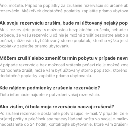
Áno, môžete. Prípadné poplatky za zrušenie rezervácie sú určené 
rezervácie. Akékoľvek dodatočné poplatky zaplatíte priamo ubytova
Ak svoju rezerváciu zruším, bude mi účtovaný nejaký pop
Ak si rezervujete pobyt s možnosťou bezplatného zrušenia, nebude 
prípade, že vašu rezerváciu už nie je možné zrušiť bezplatne alebo s
peňazí, môže vám byť účtovaný storno poplatok, ktorého výška je
poplatky zaplatíte priamo ubytovaniu.
Môžem zrušiť alebo zmeniť termín pobytu v prípade nevr
V prípade rezervácie bez možnosti vrátenia peňazí nie je možné zme
rozhodnete zrušiť, môže vám byť účtovaný storno poplatok, ktoréh
dodatočné poplatky zaplatíte priamo ubytovaniu.
Kde nájdem podmienky zrušenia rezervácie?
Tieto informácie nájdete v potvrdení vašej rezervácie.
Ako zistím, či bola moja rezervácia naozaj zrušená?
Po zrušení rezervácie dostanete potvrdzujúci e-mail. V prípade, že e-
prijatej pošty a priečinok spam/nevyžiadaná pošta vo svojej e-mailo
nedostanete do 24 hodín, kontaktujte ubytovanie, ktoré vám zrušenie