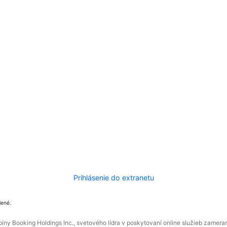
Prihlásenie do extranetu
dené.
ny Booking Holdings Inc., svetového lídra v poskytovaní online služieb zamera