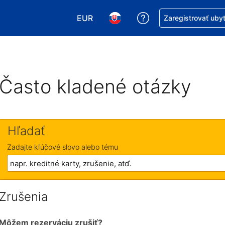
EUR
Získajte pomoc s r
Zaregistrovať uby
Vybrať menu. Momentálne máte zvol
Vybrať jazyk. Momentálne mát
Často kladené otázky
Hľadať
Zadajte kľúčové slovo alebo tému
Zrušenia
Môžem rezerváciu zrušiť?