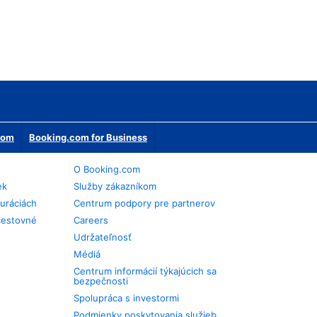
erom
Booking.com for Business
O Booking.com
ek
Služby zákazníkom
auráciách
Centrum podpory pre partnerov
cestovné
Careers
Udržateľnosť
Médiá
Centrum informácií týkajúcich sa
bezpečnosti
Spolupráca s investormi
Podmienky poskytovania služieb