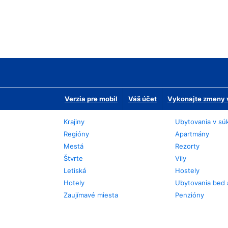
Verzia pre mobil
Váš účet
Vykonajte zmeny v
Krajiny
Ubytovania v sú
Regióny
Apartmány
Mestá
Rezorty
Štvrte
Vily
Letiská
Hostely
Hotely
Ubytovania bed 
Zaujímavé miesta
Penzióny