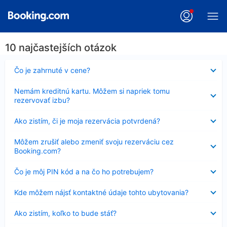
10 najčastejších otázok
Nezobrazuje
Čo je zahrnuté v cene?
sa
Nezobrazuje
Nemám kreditnú kartu. Môžem si napriek tomu
sa
rezervovať izbu?
Nezobrazuje
Ako zistím, či je moja rezervácia potvrdená?
sa
Nezobrazuje
Môžem zrušiť alebo zmeniť svoju rezerváciu cez
sa
Booking.com?
Nezobrazuje
Čo je môj PIN kód a na čo ho potrebujem?
sa
Nezobrazuje
Kde môžem nájsť kontaktné údaje tohto ubytovania?
sa
Nezobrazuje
Ako zistím, koľko to bude stáť?
sa