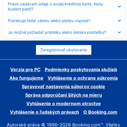
Nezobrazuje
Práve zadávam údaje o svojej kreditnej karte. Kedy
sa
budem platiť?
Nezobrazuje
Potrebuje hotel zálohu alebo platbu vopred?
sa
Nezobrazuje
Je možné požiadať prístelku alebo detskú postieľku?
sa
Zaregistrovať ubytovanie
Verzia pre PC
Podmienky poskytovania služieb
Ako fungujeme
Vyhlásenie o ochrane súkromia
Spravovať nastavenia súborov cookie
Správa odporúčaní šitých na mieru
Vyhlásenie o modernom otroctve
Vyhlásenie o ľudských právach
O Booking.com
Autorské práva © 1996–2026 Booking.com™. Všetky