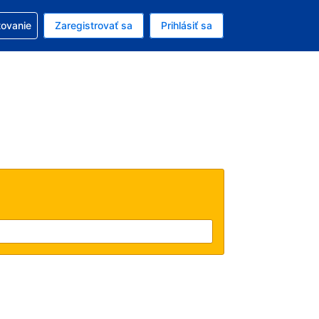
ezerváciou
tovanie
Zaregistrovať sa
Prihlásiť sa
enú menu EUR
e zvolený jazyk V slovenčine