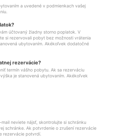
ubytovaním a uvedené v podmienkach vašej
niu.
latok?
vám účtovaný žiadny storno poplatok. V
te si rezervovali pobyt bez možnosti vrátenia
 stanovená ubytovaním. Akékoľvek dodatočné
atnej rezervácie?
niť termín vášho pobytu. Ak sa rezerváciu
o výška je stanovená ubytovaním. Akékoľvek
mail neviete nájsť, skontrolujte si schránku
vej schránke. Ak potvrdenie o zrušení rezervácie
 rezervácie potvrdí.