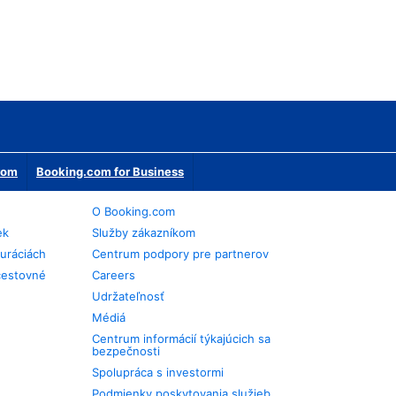
erom
Booking.com for Business
O Booking.com
ek
Služby zákazníkom
auráciách
Centrum podpory pre partnerov
cestovné
Careers
Udržateľnosť
Médiá
Centrum informácií týkajúcich sa
bezpečnosti
Spolupráca s investormi
Podmienky poskytovania služieb