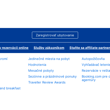
Zaregistrovať ubytovanie
 rezervácii online
Služby zákazníkom
Staňte sa affiliate partn
kromí
Jedinečné miesta na pobyt
Autopožičovňa
Hodnotenia
Vyhľadávač leteni
Mesačné pobyty
Rezervácie v rešt
Sezónne a prázdninové ponuky
Booking.com pre 
agentúry
Traveller Review Awards
and breakfast