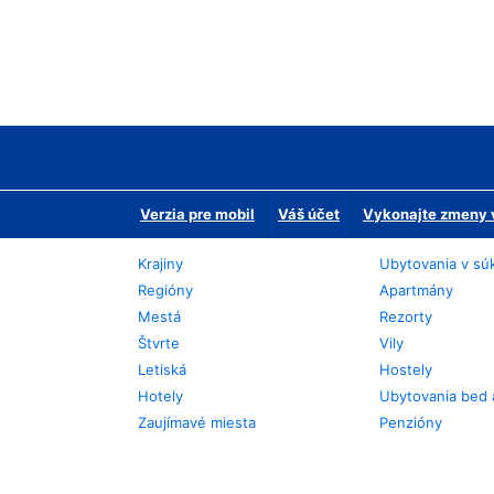
Verzia pre mobil
Váš účet
Vykonajte zmeny v
Krajiny
Ubytovania v sú
Regióny
Apartmány
Mestá
Rezorty
Štvrte
Vily
Letiská
Hostely
Hotely
Ubytovania bed 
Zaujímavé miesta
Penzióny