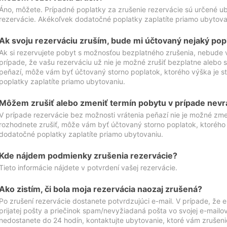
Áno, môžete. Prípadné poplatky za zrušenie rezervácie sú určené 
rezervácie. Akékoľvek dodatočné poplatky zaplatíte priamo ubytova
Ak svoju rezerváciu zruším, bude mi účtovaný nejaký pop
Ak si rezervujete pobyt s možnosťou bezplatného zrušenia, nebude 
prípade, že vašu rezerváciu už nie je možné zrušiť bezplatne alebo s
peňazí, môže vám byť účtovaný storno poplatok, ktorého výška je
poplatky zaplatíte priamo ubytovaniu.
Môžem zrušiť alebo zmeniť termín pobytu v prípade nevr
V prípade rezervácie bez možnosti vrátenia peňazí nie je možné zme
rozhodnete zrušiť, môže vám byť účtovaný storno poplatok, ktoréh
dodatočné poplatky zaplatíte priamo ubytovaniu.
Kde nájdem podmienky zrušenia rezervácie?
Tieto informácie nájdete v potvrdení vašej rezervácie.
Ako zistím, či bola moja rezervácia naozaj zrušená?
Po zrušení rezervácie dostanete potvrdzujúci e-mail. V prípade, že e-
prijatej pošty a priečinok spam/nevyžiadaná pošta vo svojej e-mailo
nedostanete do 24 hodín, kontaktujte ubytovanie, ktoré vám zrušenie