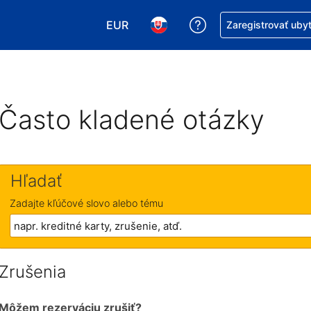
EUR
Získajte pomoc s r
Zaregistrovať uby
Vybrať menu. Momentálne máte zvol
Vybrať jazyk. Momentálne mát
Často kladené otázky
Hľadať
Zadajte kľúčové slovo alebo tému
Zrušenia
Môžem rezerváciu zrušiť?