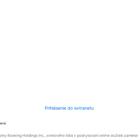
Prihlásenie do extranetu
dené.
ny Booking Holdings Inc., svetového lídra v poskytovaní online služieb zamera