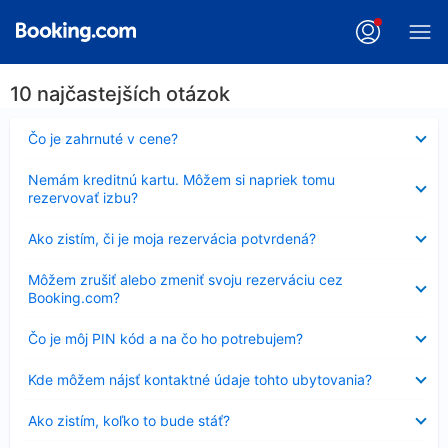
10 najčastejších otázok
Nezobrazuje
Čo je zahrnuté v cene?
sa
Nezobrazuje
Nemám kreditnú kartu. Môžem si napriek tomu
sa
rezervovať izbu?
Nezobrazuje
Ako zistím, či je moja rezervácia potvrdená?
sa
Nezobrazuje
Môžem zrušiť alebo zmeniť svoju rezerváciu cez
sa
Booking.com?
Nezobrazuje
Čo je môj PIN kód a na čo ho potrebujem?
sa
Nezobrazuje
Kde môžem nájsť kontaktné údaje tohto ubytovania?
sa
Nezobrazuje
Ako zistím, koľko to bude stáť?
sa