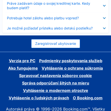
Nezobrazuje
Práve zadávam údaje o svojej kreditnej karte. Kedy
sa
budem platiť?
Nezobrazuje
Potrebuje hotel zálohu alebo platbu vopred?
sa
Nezobrazuje
Je možné požiadať prístelku alebo detskú postieľku?
sa
Zaregistrovať ubytovanie
Verzia pre PC
Podmienky poskytovania služieb
Ako fungujeme
Vyhlásenie o ochrane súkromia
Spravovať nastavenia súborov cookie
Správa odporúčaní šitých na mieru
Vyhlásenie o modernom otroctve
Vyhlásenie o ľudských právach
O Booking.com
Autorské práva © 1996–2026 Booking.com™. Všetky