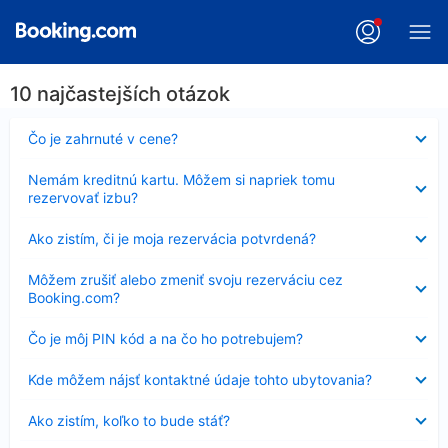
10 najčastejších otázok
Nezobrazuje
Čo je zahrnuté v cene?
sa
Nezobrazuje
Nemám kreditnú kartu. Môžem si napriek tomu
sa
rezervovať izbu?
Nezobrazuje
Ako zistím, či je moja rezervácia potvrdená?
sa
Nezobrazuje
Môžem zrušiť alebo zmeniť svoju rezerváciu cez
sa
Booking.com?
Nezobrazuje
Čo je môj PIN kód a na čo ho potrebujem?
sa
Nezobrazuje
Kde môžem nájsť kontaktné údaje tohto ubytovania?
sa
Nezobrazuje
Ako zistím, koľko to bude stáť?
sa