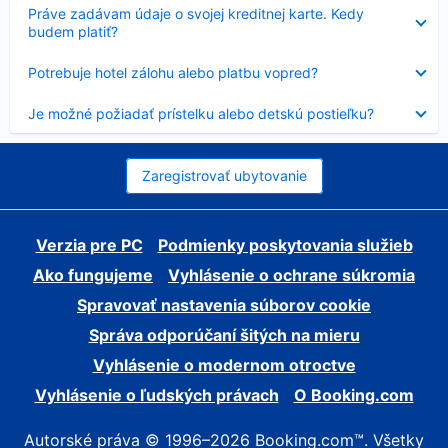
Nezobrazuje
Práve zadávam údaje o svojej kreditnej karte. Kedy
sa
budem platiť?
Nezobrazuje
Potrebuje hotel zálohu alebo platbu vopred?
sa
Nezobrazuje
Je možné požiadať prístelku alebo detskú postieľku?
sa
Zaregistrovať ubytovanie
Verzia pre PC
Podmienky poskytovania služieb
Ako fungujeme
Vyhlásenie o ochrane súkromia
Spravovať nastavenia súborov cookie
Správa odporúčaní šitých na mieru
Vyhlásenie o modernom otroctve
Vyhlásenie o ľudských právach
O Booking.com
Autorské práva © 1996–2026 Booking.com™. Všetky