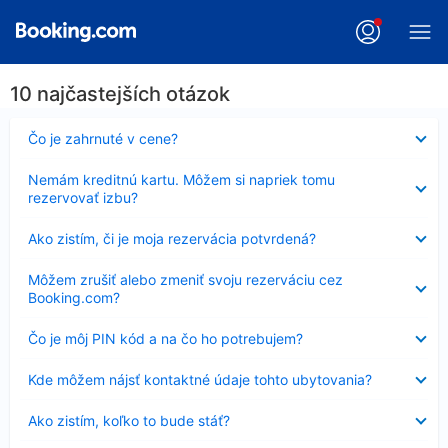
10 najčastejších otázok
Nezobrazuje
Čo je zahrnuté v cene?
sa
Nezobrazuje
Nemám kreditnú kartu. Môžem si napriek tomu
sa
rezervovať izbu?
Nezobrazuje
Ako zistím, či je moja rezervácia potvrdená?
sa
Nezobrazuje
Môžem zrušiť alebo zmeniť svoju rezerváciu cez
sa
Booking.com?
Nezobrazuje
Čo je môj PIN kód a na čo ho potrebujem?
sa
Nezobrazuje
Kde môžem nájsť kontaktné údaje tohto ubytovania?
sa
Nezobrazuje
Ako zistím, koľko to bude stáť?
sa