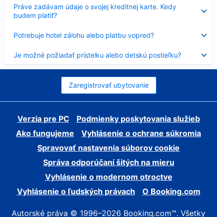
Nezobrazuje
Práve zadávam údaje o svojej kreditnej karte. Kedy
sa
budem platiť?
Nezobrazuje
Potrebuje hotel zálohu alebo platbu vopred?
sa
Nezobrazuje
Je možné požiadať prístelku alebo detskú postieľku?
sa
Zaregistrovať ubytovanie
Verzia pre PC
Podmienky poskytovania služieb
Ako fungujeme
Vyhlásenie o ochrane súkromia
Spravovať nastavenia súborov cookie
Správa odporúčaní šitých na mieru
Vyhlásenie o modernom otroctve
Vyhlásenie o ľudských právach
O Booking.com
Autorské práva © 1996–2026 Booking.com™. Všetky