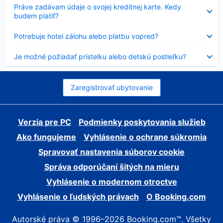
Nezobrazuje
Práve zadávam údaje o svojej kreditnej karte. Kedy
sa
budem platiť?
Nezobrazuje
Potrebuje hotel zálohu alebo platbu vopred?
sa
Nezobrazuje
Je možné požiadať prístelku alebo detskú postieľku?
sa
Zaregistrovať ubytovanie
Verzia pre PC
Podmienky poskytovania služieb
Ako fungujeme
Vyhlásenie o ochrane súkromia
Spravovať nastavenia súborov cookie
Správa odporúčaní šitých na mieru
Vyhlásenie o modernom otroctve
Vyhlásenie o ľudských právach
O Booking.com
Autorské práva © 1996–2026 Booking.com™. Všetky