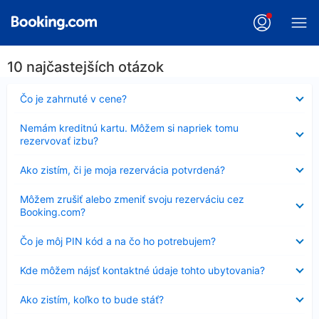
10 najčastejších otázok
Nezobrazuje
Čo je zahrnuté v cene?
sa
Nezobrazuje
Nemám kreditnú kartu. Môžem si napriek tomu
sa
rezervovať izbu?
Nezobrazuje
Ako zistím, či je moja rezervácia potvrdená?
sa
Nezobrazuje
Môžem zrušiť alebo zmeniť svoju rezerváciu cez
sa
Booking.com?
Nezobrazuje
Čo je môj PIN kód a na čo ho potrebujem?
sa
Nezobrazuje
Kde môžem nájsť kontaktné údaje tohto ubytovania?
sa
Nezobrazuje
Ako zistím, koľko to bude stáť?
sa