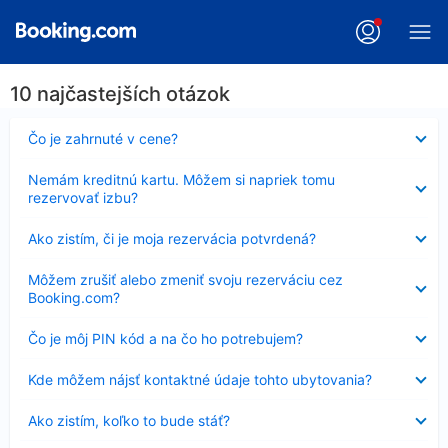
10 najčastejších otázok
Nezobrazuje
Čo je zahrnuté v cene?
sa
Nezobrazuje
Nemám kreditnú kartu. Môžem si napriek tomu
sa
rezervovať izbu?
Nezobrazuje
Ako zistím, či je moja rezervácia potvrdená?
sa
Nezobrazuje
Môžem zrušiť alebo zmeniť svoju rezerváciu cez
sa
Booking.com?
Nezobrazuje
Čo je môj PIN kód a na čo ho potrebujem?
sa
Nezobrazuje
Kde môžem nájsť kontaktné údaje tohto ubytovania?
sa
Nezobrazuje
Ako zistím, koľko to bude stáť?
sa