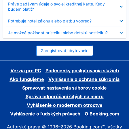
Nezobrazuje
Práve zadávam údaje o svojej kreditnej karte. Kedy
sa
budem platiť?
Nezobrazuje
Potrebuje hotel zálohu alebo platbu vopred?
sa
Nezobrazuje
Je možné požiadať prístelku alebo detskú postieľku?
sa
Zaregistrovať ubytovanie
Verzia pre PC
Podmienky poskytovania služieb
Ako fungujeme
Vyhlásenie o ochrane súkromia
Spravovať nastavenia súborov cookie
Správa odporúčaní šitých na mieru
Vyhlásenie o modernom otroctve
Vyhlásenie o ľudských právach
O Booking.com
Autorské práva © 1996–2026 Booking.com™. Všetky