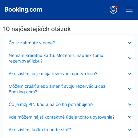
10 najčastejších otázok
Nezobrazuje
Čo je zahrnuté v cene?
sa
Nezobrazuje
Nemám kreditnú kartu. Môžem si napriek tomu
sa
rezervovať izbu?
Nezobrazuje
Ako zistím, či je moja rezervácia potvrdená?
sa
Nezobrazuje
Môžem zrušiť alebo zmeniť svoju rezerváciu cez
sa
Booking.com?
Nezobrazuje
Čo je môj PIN kód a na čo ho potrebujem?
sa
Nezobrazuje
Kde môžem nájsť kontaktné údaje tohto ubytovania?
sa
Nezobrazuje
Ako zistím, koľko to bude stáť?
sa