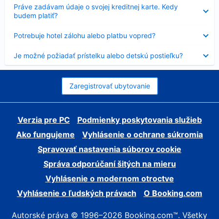
Nezobrazuje
Práve zadávam údaje o svojej kreditnej karte. Kedy
sa
budem platiť?
Nezobrazuje
Potrebuje hotel zálohu alebo platbu vopred?
sa
Nezobrazuje
Je možné požiadať prístelku alebo detskú postieľku?
sa
Zaregistrovať ubytovanie
Verzia pre PC
Podmienky poskytovania služieb
Ako fungujeme
Vyhlásenie o ochrane súkromia
Spravovať nastavenia súborov cookie
Správa odporúčaní šitých na mieru
Vyhlásenie o modernom otroctve
Vyhlásenie o ľudských právach
O Booking.com
Autorské práva © 1996–2026 Booking.com™. Všetky