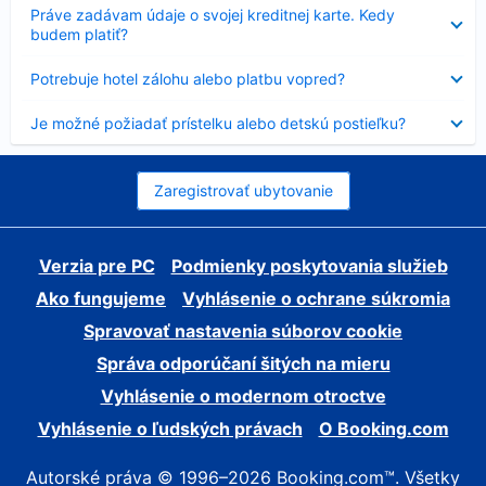
Nezobrazuje
Práve zadávam údaje o svojej kreditnej karte. Kedy
sa
budem platiť?
Nezobrazuje
Potrebuje hotel zálohu alebo platbu vopred?
sa
Nezobrazuje
Je možné požiadať prístelku alebo detskú postieľku?
sa
Zaregistrovať ubytovanie
Verzia pre PC
Podmienky poskytovania služieb
Ako fungujeme
Vyhlásenie o ochrane súkromia
Spravovať nastavenia súborov cookie
Správa odporúčaní šitých na mieru
Vyhlásenie o modernom otroctve
Vyhlásenie o ľudských právach
O Booking.com
Autorské práva © 1996–2026 Booking.com™. Všetky