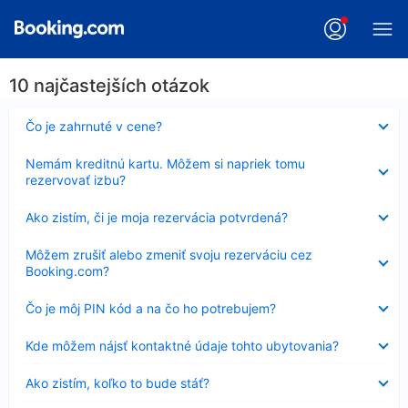
10 najčastejších otázok
Nezobrazuje
Čo je zahrnuté v cene?
sa
Nezobrazuje
Nemám kreditnú kartu. Môžem si napriek tomu
sa
rezervovať izbu?
Nezobrazuje
Ako zistím, či je moja rezervácia potvrdená?
sa
Nezobrazuje
Môžem zrušiť alebo zmeniť svoju rezerváciu cez
sa
Booking.com?
Nezobrazuje
Čo je môj PIN kód a na čo ho potrebujem?
sa
Nezobrazuje
Kde môžem nájsť kontaktné údaje tohto ubytovania?
sa
Nezobrazuje
Ako zistím, koľko to bude stáť?
sa