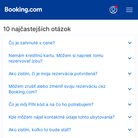
10 najčastejších otázok
Nezobrazuje
Čo je zahrnuté v cene?
sa
Nezobrazuje
Nemám kreditnú kartu. Môžem si napriek tomu
sa
rezervovať izbu?
Nezobrazuje
Ako zistím, či je moja rezervácia potvrdená?
sa
Nezobrazuje
Môžem zrušiť alebo zmeniť svoju rezerváciu cez
sa
Booking.com?
Nezobrazuje
Čo je môj PIN kód a na čo ho potrebujem?
sa
Nezobrazuje
Kde môžem nájsť kontaktné údaje tohto ubytovania?
sa
Nezobrazuje
Ako zistím, koľko to bude stáť?
sa