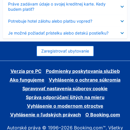
Nezobrazuje
Práve zadávam údaje o svojej kreditnej karte. Kedy
sa
budem platiť?
Nezobrazuje
Potrebuje hotel zálohu alebo platbu vopred?
sa
Nezobrazuje
Je možné požiadať prístelku alebo detskú postieľku?
sa
Zaregistrovať ubytovanie
Verzia pre PC
Podmienky poskytovania služieb
Ako fungujeme
Vyhlásenie o ochrane súkromia
Spravovať nastavenia súborov cookie
Správa odporúčaní šitých na mieru
Vyhlásenie o modernom otroctve
Vyhlásenie o ľudských právach
O Booking.com
Autorské práva © 1996–2026 Booking.com™. Všetky