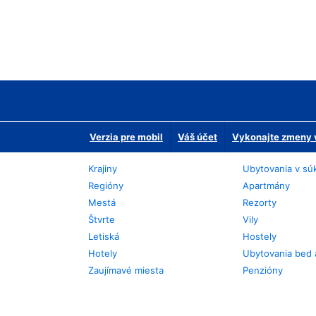
Verzia pre mobil
Váš účet
Vykonajte zmeny v
Krajiny
Ubytovania v sú
Regióny
Apartmány
Mestá
Rezorty
Štvrte
Vily
Letiská
Hostely
Hotely
Ubytovania bed 
Zaujímavé miesta
Penzióny