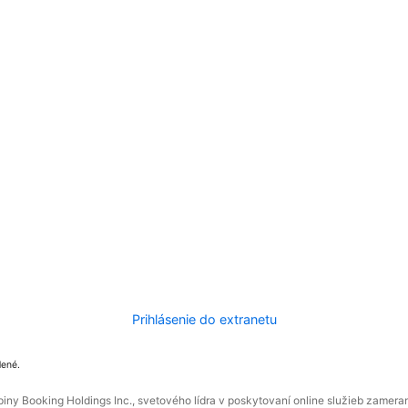
Prihlásenie do extranetu
dené.
ny Booking Holdings Inc., svetového lídra v poskytovaní online služieb zamera