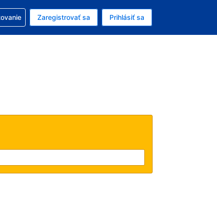
ezerváciou
tovanie
Zaregistrovať sa
Prihlásiť sa
ú menu Americký dolár
e zvolený jazyk V slovenčine