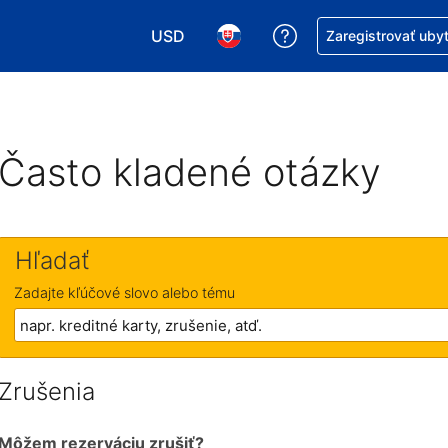
USD
Získajte pomoc s r
Zaregistrovať uby
Vybrať menu. Momentálne máte zvolen
Vybrať jazyk. Momentálne mát
Často kladené otázky
Hľadať
Zadajte kľúčové slovo alebo tému
Zrušenia
Môžem rezerváciu zrušiť?