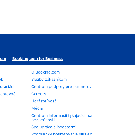
erom
Booking.com for Business
O Booking.com
ek
Služby zákazníkom
auráciách
Centrum podpory pre partnerov
cestovné
Careers
Udržateľnosť
Médiá
Centrum informácií týkajúcich sa
bezpečnosti
Spolupráca s investormi
Podmienky poskytovania služieb