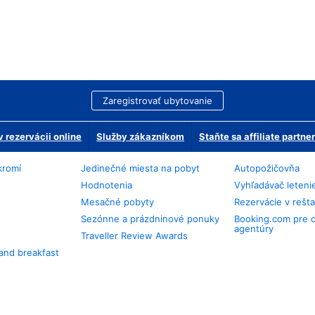
Zaregistrovať ubytovanie
 rezervácii online
Služby zákazníkom
Staňte sa affiliate partn
kromí
Jedinečné miesta na pobyt
Autopožičovňa
Hodnotenia
Vyhľadávač leteni
Mesačné pobyty
Rezervácie v rešt
Sezónne a prázdninové ponuky
Booking.com pre 
agentúry
Traveller Review Awards
and breakfast