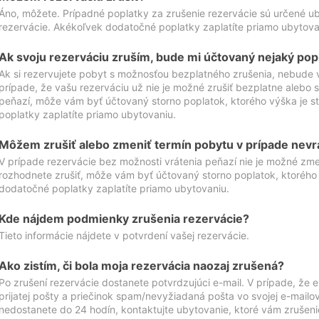
Áno, môžete. Prípadné poplatky za zrušenie rezervácie sú určené 
rezervácie. Akékoľvek dodatočné poplatky zaplatíte priamo ubytova
Ak svoju rezerváciu zruším, bude mi účtovaný nejaký pop
Ak si rezervujete pobyt s možnosťou bezplatného zrušenia, nebude 
prípade, že vašu rezerváciu už nie je možné zrušiť bezplatne alebo s
peňazí, môže vám byť účtovaný storno poplatok, ktorého výška je
poplatky zaplatíte priamo ubytovaniu.
Môžem zrušiť alebo zmeniť termín pobytu v prípade nevr
V prípade rezervácie bez možnosti vrátenia peňazí nie je možné zme
rozhodnete zrušiť, môže vám byť účtovaný storno poplatok, ktoréh
dodatočné poplatky zaplatíte priamo ubytovaniu.
Kde nájdem podmienky zrušenia rezervácie?
Tieto informácie nájdete v potvrdení vašej rezervácie.
Ako zistím, či bola moja rezervácia naozaj zrušená?
Po zrušení rezervácie dostanete potvrdzujúci e-mail. V prípade, že e-
prijatej pošty a priečinok spam/nevyžiadaná pošta vo svojej e-mailo
nedostanete do 24 hodín, kontaktujte ubytovanie, ktoré vám zrušenie