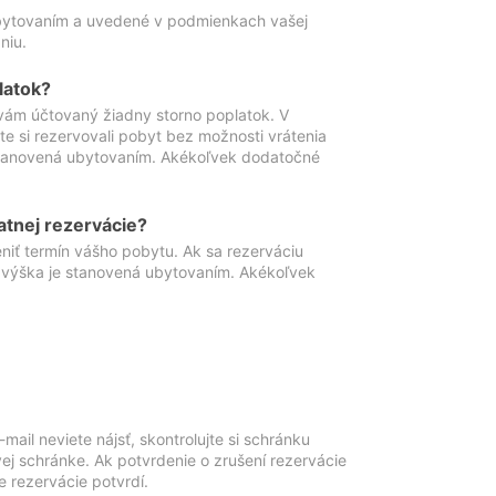
ubytovaním a uvedené v podmienkach vašej
niu.
latok?
vám účtovaný žiadny storno poplatok. V
te si rezervovali pobyt bez možnosti vrátenia
 stanovená ubytovaním. Akékoľvek dodatočné
atnej rezervácie?
niť termín vášho pobytu. Ak sa rezerváciu
o výška je stanovená ubytovaním. Akékoľvek
mail neviete nájsť, skontrolujte si schránku
vej schránke. Ak potvrdenie o zrušení rezervácie
 rezervácie potvrdí.