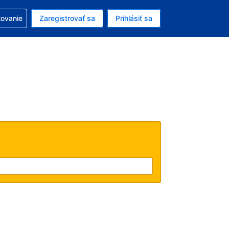
ezerváciou
tovanie
Zaregistrovať sa
Prihlásiť sa
ú menu Americký dolár
e zvolený jazyk V slovenčine