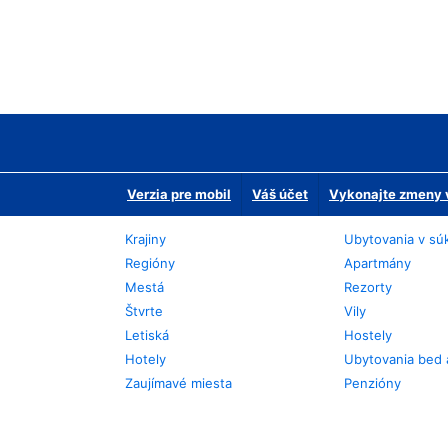
Verzia pre mobil
Váš účet
Vykonajte zmeny v
Krajiny
Ubytovania v sú
Regióny
Apartmány
Mestá
Rezorty
Štvrte
Vily
Letiská
Hostely
Hotely
Ubytovania bed 
Zaujímavé miesta
Penzióny