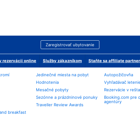
Zaregistrovať ubytovanie
 rezervácii online
Služby zákazníkom
Staňte sa affiliate partn
kromí
Jedinečné miesta na pobyt
Autopožičovňa
Hodnotenia
Vyhľadávač leteni
Mesačné pobyty
Rezervácie v rešt
Sezónne a prázdninové ponuky
Booking.com pre 
agentúry
Traveller Review Awards
and breakfast