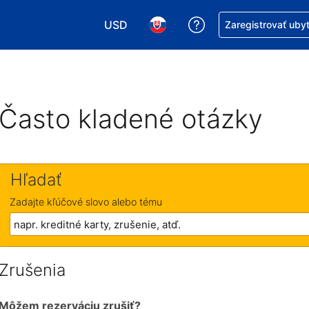
USD
Získajte pomoc s r
Zaregistrovať uby
Vybrať menu. Momentálne máte zvolen
Vybrať jazyk. Momentálne mát
Často kladené otázky
Hľadať
Zadajte kľúčové slovo alebo tému
Zrušenia
Môžem rezerváciu zrušiť?