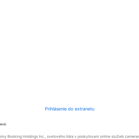
Prihlásenie do extranetu
dené.
ny Booking Holdings Inc., svetového lídra v poskytovaní online služieb zamera