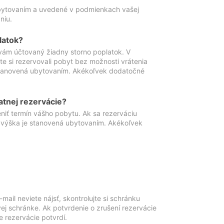
ubytovaním a uvedené v podmienkach vašej
niu.
latok?
vám účtovaný žiadny storno poplatok. V
te si rezervovali pobyt bez možnosti vrátenia
 stanovená ubytovaním. Akékoľvek dodatočné
atnej rezervácie?
niť termín vášho pobytu. Ak sa rezerváciu
o výška je stanovená ubytovaním. Akékoľvek
mail neviete nájsť, skontrolujte si schránku
vej schránke. Ak potvrdenie o zrušení rezervácie
 rezervácie potvrdí.