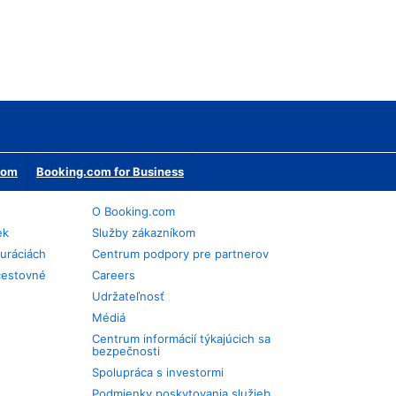
erom
Booking.com for Business
O Booking.com
ek
Služby zákazníkom
auráciách
Centrum podpory pre partnerov
cestovné
Careers
Udržateľnosť
Médiá
Centrum informácií týkajúcich sa
bezpečnosti
Spolupráca s investormi
Podmienky poskytovania služieb