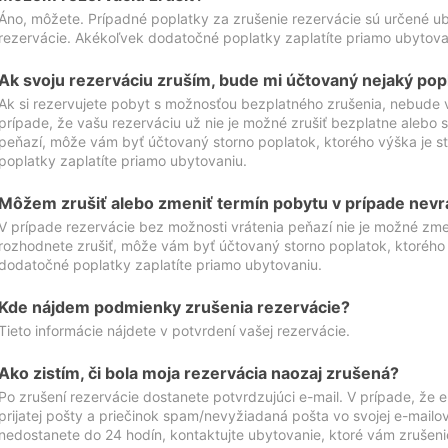
Áno, môžete. Prípadné poplatky za zrušenie rezervácie sú určené 
rezervácie. Akékoľvek dodatočné poplatky zaplatíte priamo ubytova
Ak svoju rezerváciu zruším, bude mi účtovaný nejaký pop
Ak si rezervujete pobyt s možnosťou bezplatného zrušenia, nebude 
prípade, že vašu rezerváciu už nie je možné zrušiť bezplatne alebo s
peňazí, môže vám byť účtovaný storno poplatok, ktorého výška je
poplatky zaplatíte priamo ubytovaniu.
Môžem zrušiť alebo zmeniť termín pobytu v prípade nevr
V prípade rezervácie bez možnosti vrátenia peňazí nie je možné zme
rozhodnete zrušiť, môže vám byť účtovaný storno poplatok, ktoréh
dodatočné poplatky zaplatíte priamo ubytovaniu.
Kde nájdem podmienky zrušenia rezervácie?
Tieto informácie nájdete v potvrdení vašej rezervácie.
Ako zistím, či bola moja rezervácia naozaj zrušená?
Po zrušení rezervácie dostanete potvrdzujúci e-mail. V prípade, že e-
prijatej pošty a priečinok spam/nevyžiadaná pošta vo svojej e-mailo
nedostanete do 24 hodín, kontaktujte ubytovanie, ktoré vám zrušenie