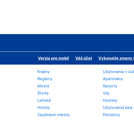
Verzia pre mobil
Váš účet
Vykonajte zmeny v
Krajiny
Ubytovania v sú
Regióny
Apartmány
Mestá
Rezorty
Štvrte
Vily
Letiská
Hostely
Hotely
Ubytovania bed 
Zaujímavé miesta
Penzióny