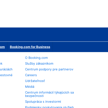
erom
Booking.com for Business
O Booking.com
ek
Služby zákazníkom
auráciách
Centrum podpory pre partnerov
cestovné
Careers
Udržateľnosť
Médiá
Centrum informácií týkajúcich sa
bezpečnosti
Spolupráca s investormi
Podmienky poskytovania služieb