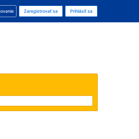
ezerváciou
tovanie
Zaregistrovať sa
Prihlásiť sa
enú menu EUR
e zvolený jazyk V slovenčine