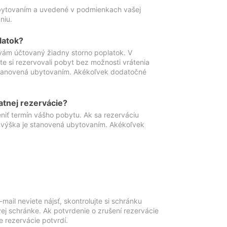
ubytovaním a uvedené v podmienkach vašej
niu.
latok?
vám účtovaný žiadny storno poplatok. V
te si rezervovali pobyt bez možnosti vrátenia
 stanovená ubytovaním. Akékoľvek dodatočné
atnej rezervácie?
niť termín vášho pobytu. Ak sa rezerváciu
o výška je stanovená ubytovaním. Akékoľvek
mail neviete nájsť, skontrolujte si schránku
vej schránke. Ak potvrdenie o zrušení rezervácie
 rezervácie potvrdí.