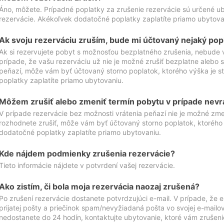
Áno, môžete. Prípadné poplatky za zrušenie rezervácie sú určené 
rezervácie. Akékoľvek dodatočné poplatky zaplatíte priamo ubytova
Ak svoju rezerváciu zruším, bude mi účtovaný nejaký pop
Ak si rezervujete pobyt s možnosťou bezplatného zrušenia, nebude 
prípade, že vašu rezerváciu už nie je možné zrušiť bezplatne alebo s
peňazí, môže vám byť účtovaný storno poplatok, ktorého výška je
poplatky zaplatíte priamo ubytovaniu.
Môžem zrušiť alebo zmeniť termín pobytu v prípade nevr
V prípade rezervácie bez možnosti vrátenia peňazí nie je možné zme
rozhodnete zrušiť, môže vám byť účtovaný storno poplatok, ktoréh
dodatočné poplatky zaplatíte priamo ubytovaniu.
Kde nájdem podmienky zrušenia rezervácie?
Tieto informácie nájdete v potvrdení vašej rezervácie.
Ako zistím, či bola moja rezervácia naozaj zrušená?
Po zrušení rezervácie dostanete potvrdzujúci e-mail. V prípade, že e-
prijatej pošty a priečinok spam/nevyžiadaná pošta vo svojej e-mailo
nedostanete do 24 hodín, kontaktujte ubytovanie, ktoré vám zrušenie