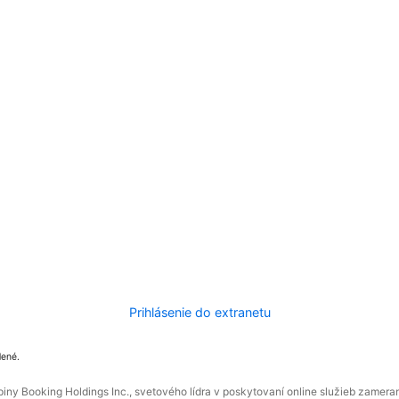
Prihlásenie do extranetu
dené.
ny Booking Holdings Inc., svetového lídra v poskytovaní online služieb zamera