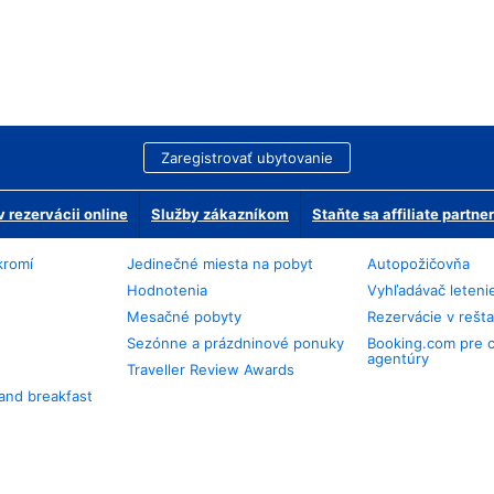
Zaregistrovať ubytovanie
 rezervácii online
Služby zákazníkom
Staňte sa affiliate partn
kromí
Jedinečné miesta na pobyt
Autopožičovňa
Hodnotenia
Vyhľadávač leteni
Mesačné pobyty
Rezervácie v rešt
Sezónne a prázdninové ponuky
Booking.com pre 
agentúry
Traveller Review Awards
and breakfast