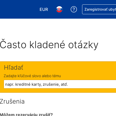
EUR
Získajte pomoc s r
Zaregistrovať uby
Vybrať menu. Momentálne máte zvol
Vybrať jazyk. Momentálne mát
Často kladené otázky
Hľadať
Zadajte kľúčové slovo alebo tému
Zrušenia
Môžem rezerváciu zrušiť?