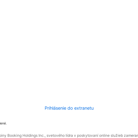
Prihlásenie do extranetu
dené.
ny Booking Holdings Inc., svetového lídra v poskytovaní online služieb zamera