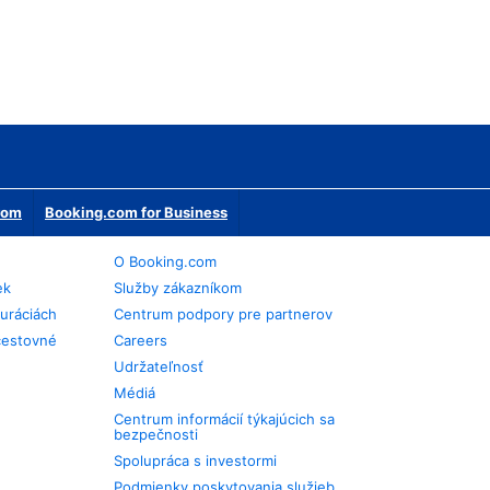
erom
Booking.com for Business
O Booking.com
ek
Služby zákazníkom
auráciách
Centrum podpory pre partnerov
cestovné
Careers
Udržateľnosť
Médiá
Centrum informácií týkajúcich sa
bezpečnosti
Spolupráca s investormi
Podmienky poskytovania služieb