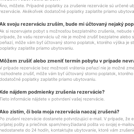
Áno, môžete. Prípadné poplatky za zrušenie rezervácie sú určené 
rezervácie. Akékoľvek dodatočné poplatky zaplatíte priamo ubytova
Ak svoju rezerváciu zruším, bude mi účtovaný nejaký pop
Ak si rezervujete pobyt s možnosťou bezplatného zrušenia, nebude 
prípade, že vašu rezerváciu už nie je možné zrušiť bezplatne alebo s
peňazí, môže vám byť účtovaný storno poplatok, ktorého výška je
poplatky zaplatíte priamo ubytovaniu.
Môžem zrušiť alebo zmeniť termín pobytu v prípade nevr
V prípade rezervácie bez možnosti vrátenia peňazí nie je možné zme
rozhodnete zrušiť, môže vám byť účtovaný storno poplatok, ktoréh
dodatočné poplatky zaplatíte priamo ubytovaniu.
Kde nájdem podmienky zrušenia rezervácie?
Tieto informácie nájdete v potvrdení vašej rezervácie.
Ako zistím, či bola moja rezervácia naozaj zrušená?
Po zrušení rezervácie dostanete potvrdzujúci e-mail. V prípade, že e-
prijatej pošty a priečinok spam/nevyžiadaná pošta vo svojej e-mailo
nedostanete do 24 hodín, kontaktujte ubytovanie, ktoré vám zrušenie