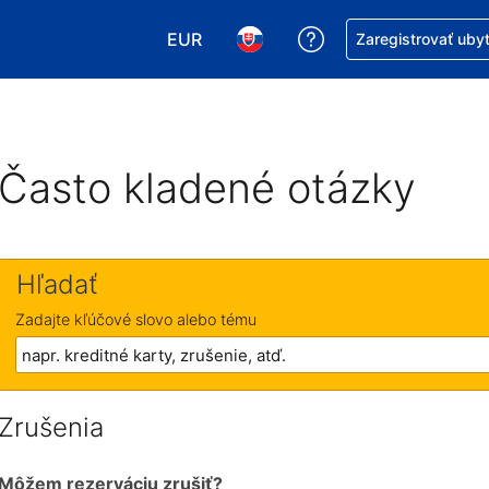
EUR
Získajte pomoc s r
Zaregistrovať uby
Vybrať menu. Momentálne máte zvol
Vybrať jazyk. Momentálne mát
Často kladené otázky
Hľadať
Zadajte kľúčové slovo alebo tému
Zrušenia
Môžem rezerváciu zrušiť?