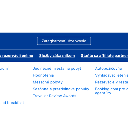
Zaregistrovať ubytovanie
 rezervácii online
Služby zákazníkom
Staňte sa affiliate partn
kromí
Jedinečné miesta na pobyt
Autopožičovňa
Hodnotenia
Vyhľadávač leteni
Mesačné pobyty
Rezervácie v rešt
Sezónne a prázdninové ponuky
Booking.com pre 
agentúry
Traveller Review Awards
and breakfast