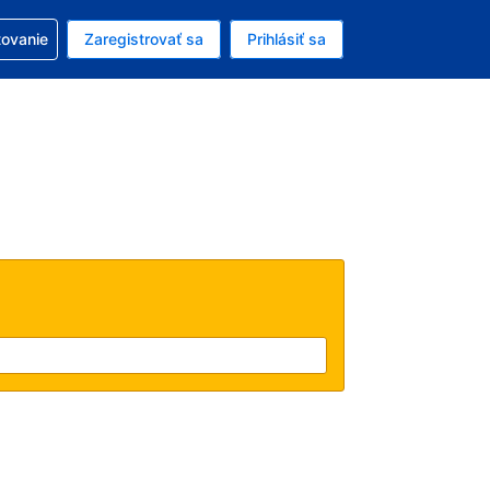
ezerváciou
tovanie
Zaregistrovať sa
Prihlásiť sa
enú menu EUR
e zvolený jazyk V slovenčine