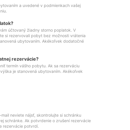
ubytovaním a uvedené v podmienkach vašej
niu.
latok?
vám účtovaný žiadny storno poplatok. V
te si rezervovali pobyt bez možnosti vrátenia
 stanovená ubytovaním. Akékoľvek dodatočné
atnej rezervácie?
niť termín vášho pobytu. Ak sa rezerváciu
o výška je stanovená ubytovaním. Akékoľvek
mail neviete nájsť, skontrolujte si schránku
vej schránke. Ak potvrdenie o zrušení rezervácie
 rezervácie potvrdí.