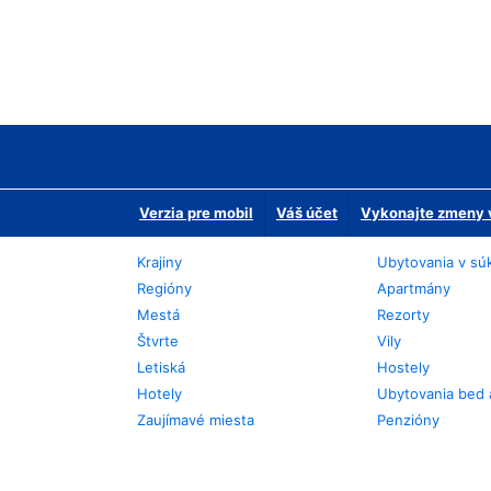
Verzia pre mobil
Váš účet
Vykonajte zmeny v
Krajiny
Ubytovania v sú
Regióny
Apartmány
Mestá
Rezorty
Štvrte
Vily
Letiská
Hostely
Hotely
Ubytovania bed 
Zaujímavé miesta
Penzióny