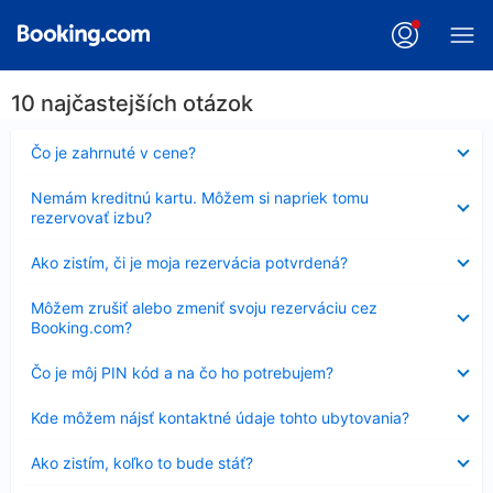
10 najčastejších otázok
Nezobrazuje
Čo je zahrnuté v cene?
sa
Nezobrazuje
Nemám kreditnú kartu. Môžem si napriek tomu
sa
rezervovať izbu?
Nezobrazuje
Ako zistím, či je moja rezervácia potvrdená?
sa
Nezobrazuje
Môžem zrušiť alebo zmeniť svoju rezerváciu cez
sa
Booking.com?
Nezobrazuje
Čo je môj PIN kód a na čo ho potrebujem?
sa
Nezobrazuje
Kde môžem nájsť kontaktné údaje tohto ubytovania?
sa
Nezobrazuje
Ako zistím, koľko to bude stáť?
sa