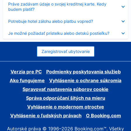
Nezobrazuje
Práve zadávam údaje o svojej kreditnej karte. Kedy
sa
budem platiť?
Nezobrazuje
Potrebuje hotel zálohu alebo platbu vopred?
sa
Nezobrazuje
Je možné požiadať prístelku alebo detskú postieľku?
sa
Zaregistrovať ubytovanie
Verzia pre PC
Podmienky poskytovania služieb
Ako fungujeme
Vyhlásenie o ochrane súkromia
Spravovať nastavenia súborov cookie
Správa odporúčaní šitých na mieru
Vyhlásenie o modernom otroctve
Vyhlásenie o ľudských právach
O Booking.com
Autorské práva © 1996–2026 Booking.com™. Všetky