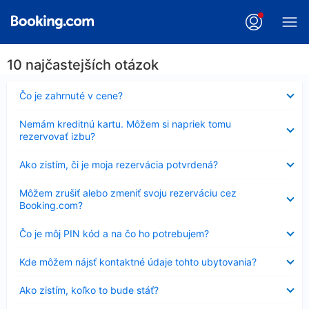
10 najčastejších otázok
Nezobrazuje
Čo je zahrnuté v cene?
sa
Nezobrazuje
Nemám kreditnú kartu. Môžem si napriek tomu
sa
rezervovať izbu?
Nezobrazuje
Ako zistím, či je moja rezervácia potvrdená?
sa
Nezobrazuje
Môžem zrušiť alebo zmeniť svoju rezerváciu cez
sa
Booking.com?
Nezobrazuje
Čo je môj PIN kód a na čo ho potrebujem?
sa
Nezobrazuje
Kde môžem nájsť kontaktné údaje tohto ubytovania?
sa
Nezobrazuje
Ako zistím, koľko to bude stáť?
sa