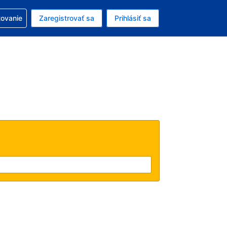
ezerváciou
tovanie
Zaregistrovať sa
Prihlásiť sa
enú menu EUR
e zvolený jazyk V slovenčine