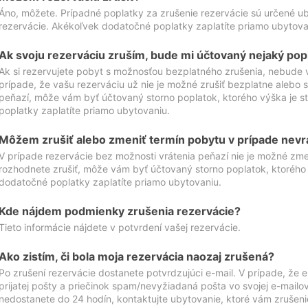
Áno, môžete. Prípadné poplatky za zrušenie rezervácie sú určené 
rezervácie. Akékoľvek dodatočné poplatky zaplatíte priamo ubytova
Ak svoju rezerváciu zruším, bude mi účtovaný nejaký pop
Ak si rezervujete pobyt s možnosťou bezplatného zrušenia, nebude 
prípade, že vašu rezerváciu už nie je možné zrušiť bezplatne alebo s
peňazí, môže vám byť účtovaný storno poplatok, ktorého výška je
poplatky zaplatíte priamo ubytovaniu.
Môžem zrušiť alebo zmeniť termín pobytu v prípade nevr
V prípade rezervácie bez možnosti vrátenia peňazí nie je možné zme
rozhodnete zrušiť, môže vám byť účtovaný storno poplatok, ktoréh
dodatočné poplatky zaplatíte priamo ubytovaniu.
Kde nájdem podmienky zrušenia rezervácie?
Tieto informácie nájdete v potvrdení vašej rezervácie.
Ako zistím, či bola moja rezervácia naozaj zrušená?
Po zrušení rezervácie dostanete potvrdzujúci e-mail. V prípade, že e-
prijatej pošty a priečinok spam/nevyžiadaná pošta vo svojej e-mailo
nedostanete do 24 hodín, kontaktujte ubytovanie, ktoré vám zrušenie