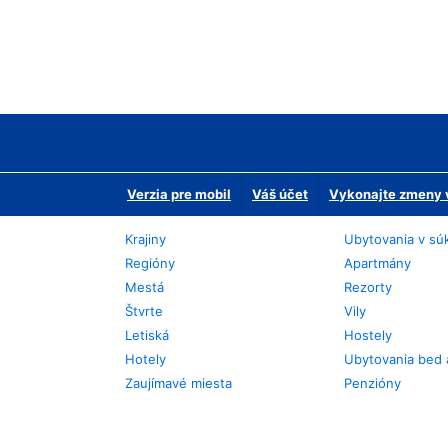
Verzia pre mobil
Váš účet
Vykonajte zmeny v
Krajiny
Ubytovania v sú
Regióny
Apartmány
Mestá
Rezorty
Štvrte
Vily
Letiská
Hostely
Hotely
Ubytovania bed 
Zaujímavé miesta
Penzióny