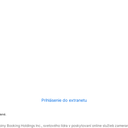
Prihlásenie do extranetu
dené.
ny Booking Holdings Inc., svetového lídra v poskytovaní online služieb zamera