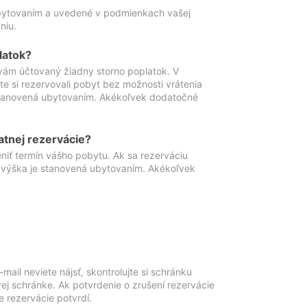
ubytovaním a uvedené v podmienkach vašej
niu.
latok?
vám účtovaný žiadny storno poplatok. V
te si rezervovali pobyt bez možnosti vrátenia
 stanovená ubytovaním. Akékoľvek dodatočné
atnej rezervácie?
niť termín vášho pobytu. Ak sa rezerváciu
o výška je stanovená ubytovaním. Akékoľvek
mail neviete nájsť, skontrolujte si schránku
vej schránke. Ak potvrdenie o zrušení rezervácie
 rezervácie potvrdí.