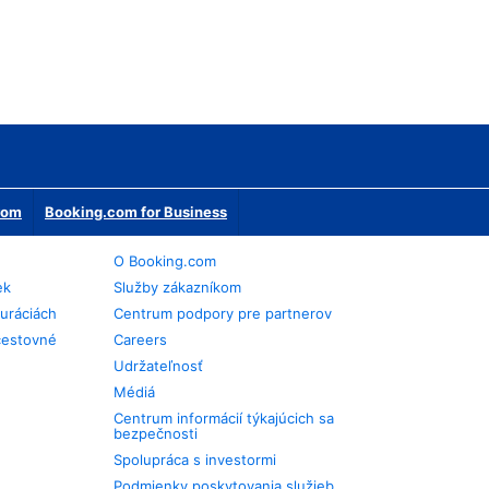
erom
Booking.com for Business
O Booking.com
ek
Služby zákazníkom
auráciách
Centrum podpory pre partnerov
cestovné
Careers
Udržateľnosť
Médiá
Centrum informácií týkajúcich sa
bezpečnosti
Spolupráca s investormi
Podmienky poskytovania služieb