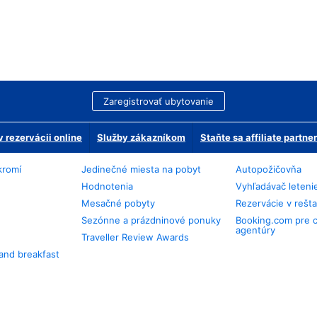
Zaregistrovať ubytovanie
 rezervácii online
Služby zákazníkom
Staňte sa affiliate partn
kromí
Jedinečné miesta na pobyt
Autopožičovňa
Hodnotenia
Vyhľadávač leteni
Mesačné pobyty
Rezervácie v rešt
Sezónne a prázdninové ponuky
Booking.com pre 
agentúry
Traveller Review Awards
and breakfast