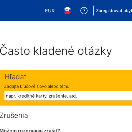
EUR
Získajte pomoc s r
Zaregistrovať uby
Vybrať menu. Momentálne máte zvol
Vybrať jazyk. Momentálne mát
Často kladené otázky
Hľadať
Zadajte kľúčové slovo alebo tému
Zrušenia
Môžem rezerváciu zrušiť?