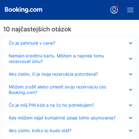
10 najčastejších otázok
Nezobrazuje
Čo je zahrnuté v cene?
sa
Nezobrazuje
Nemám kreditnú kartu. Môžem si napriek tomu
sa
rezervovať izbu?
Nezobrazuje
Ako zistím, či je moja rezervácia potvrdená?
sa
Nezobrazuje
Môžem zrušiť alebo zmeniť svoju rezerváciu cez
sa
Booking.com?
Nezobrazuje
Čo je môj PIN kód a na čo ho potrebujem?
sa
Nezobrazuje
Kde môžem nájsť kontaktné údaje tohto ubytovania?
sa
Nezobrazuje
Ako zistím, koľko to bude stáť?
sa