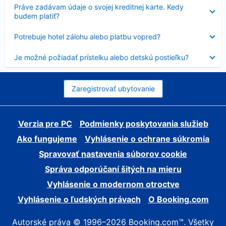
Nezobrazuje
Práve zadávam údaje o svojej kreditnej karte. Kedy
sa
budem platiť?
Nezobrazuje
Potrebuje hotel zálohu alebo platbu vopred?
sa
Nezobrazuje
Je možné požiadať prístelku alebo detskú postieľku?
sa
Zaregistrovať ubytovanie
Verzia pre PC
Podmienky poskytovania služieb
Ako fungujeme
Vyhlásenie o ochrane súkromia
Spravovať nastavenia súborov cookie
Správa odporúčaní šitých na mieru
Vyhlásenie o modernom otroctve
Vyhlásenie o ľudských právach
O Booking.com
Autorské práva © 1996–2026 Booking.com™. Všetky